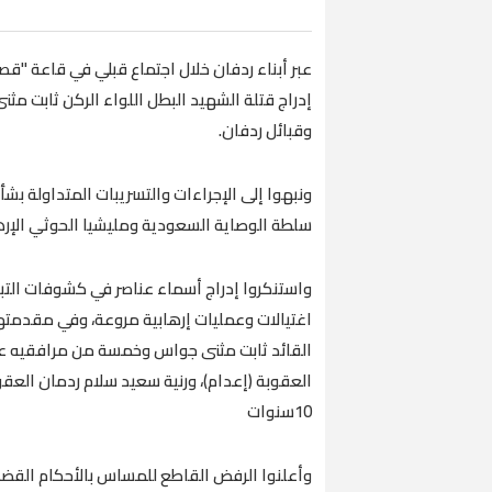
عبر أبناء ردفان خلال اجتماع قبلي في قاعة "قصر
إدراج قتلة الشهيد البطل اللواء الركن ثابت 
وقبائل ردفان.
ونبهوا إلى الإجراءات والتسريبات المتداولة بش
سلطة الوصاية السعودية ومليشيا الحوثي الإره
​واستنكروا إدراج أسماء عناصر في كشوفات التب
اغتيالات وعمليات إرهابية مروعة، وفي مقدمته
القائد ثابت مثنى جواس وخمسة من مرافقيه عل
العقوبة (إعدام)، ورنية سعيد سلام ردمان العق
10سنوات
وأعلنوا الرفض القاطع للمساس بالأحكام القضائ