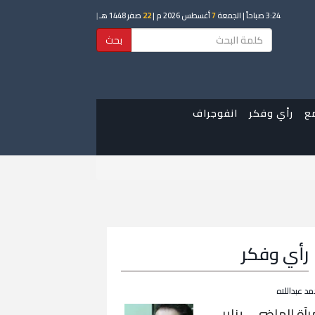
3:24 صباحاً
| الجمعة
7
أغسطس 2026 م |
22
صفر 1448 هـ
|
بحث
ع
رأي وفكر
انفوجراف
رأي وفكر
مد عبداللاه
رآة الماضي… يناير