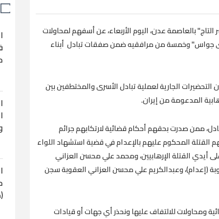
 التاج" بالعاصمة عدن، اليوم الأربعاء، عن أسفهم لمحاولات
ا
مثنى جواس" وخمسة من مرافقيه ضمن صفقات تبادل أبناء
ف
ح
أن التحضيرات الجارية لعملية تبادل الأسرى والمختطفين بين
ابية المدعومة من إيران.
ا
ا
و
ادل، ممن صدرت بحقهم أحكام قضائية لارتكابهم جرائم
م القتلة المحكوم عليهم بالإعدام في قضية استشهاد اللواء
ى أيدي القتلة الإرهابيين، ومحمد علي محسن العزاني
وبة (إعدام)، وعبدالكريم علي محسن العزاني العقوبة سجن
ا
ح
(
ية ومحاولات للالتفاف عليها ونحذر أي جهات أو قيادات