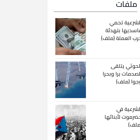
ملفات
لشرعية تحمي
اسديها بتهدئة
رب العملة (ملف)
لحوثي يتلقى
لصدمات برا وبحرا
جوا (ملف)
لشرعية في
ضرموت لأبنائها
ملف)