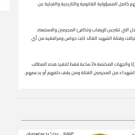
 كامل المسؤولية القانونية والتاريخية والقبلية عن
ادل التي تشرعن للإرهاب وتكافئ المجرمين والاستبعاد
تيالات وقتلة الشهيد القائد ثابت جواس ومرافقيه من أي
وأمهلوا سلطات الأمر الواقع المدعومة سعوديًا والجهات المختصة 24 ساعة فقط لتنفيذ هذه المطالب
حق الشهداء من المجرمين القتلة ومن يقف خلفهم أو يدعمهم.
.
"انتقالي عدن" يدعو لعصيان