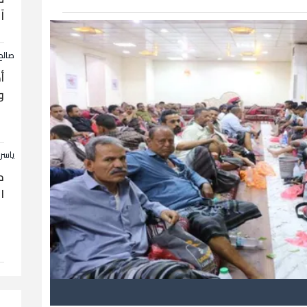
آ
صالح
أ
و
ياسر
ح
ا