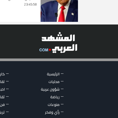
23:45:58
الرئيسية
كاري
محليات
تقار
شؤون عربية
اخبا
رياضة
ثقا
منوعات
فن
رأي وفكر
تري