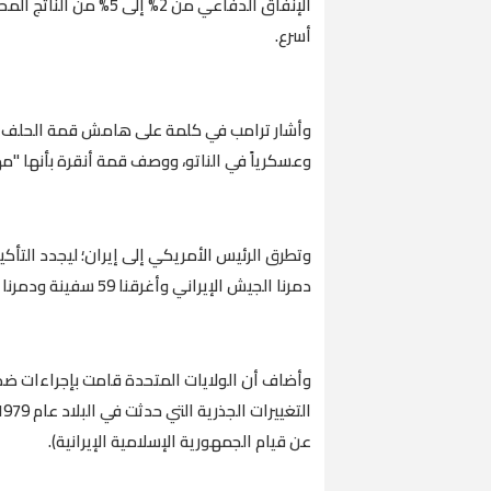
الإنفاق الدفاعي من 2% 
أسرع.
وأشار ترامب في كلمة على هامش قمة الحلف الم
وعسكرياً في الناتو، ووصف قمة أنقرة بأنها "مه
وتطرق الرئيس الأمريكي إلى إيران؛ ليجدد التأكي
دمرنا الجيش الإيراني وأغرقنا 59 سفينة ودمرنا مئات الطائرات والرادارات وقضينا على قادتهم".
عن قيام الجمهورية الإسلامية الإيرانية).