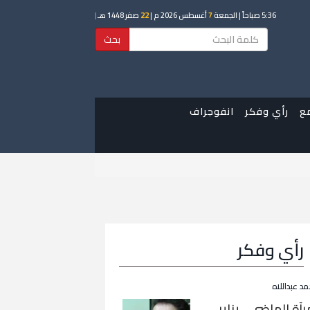
5:36 صباحاً
| الجمعة
7
أغسطس 2026 م |
22
صفر 1448 هـ
|
بحث
ع
رأي وفكر
انفوجراف
رأي وفكر
مد عبداللاه
رآة الماضي… يناير