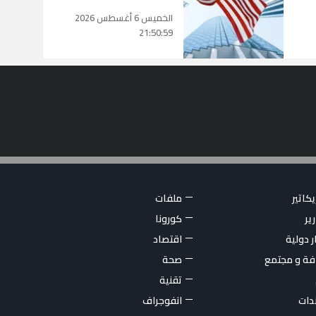
الخميس 6 أغسطس 2026
21:50:59
كاتير
ملفات
ير
كورونا
ر دولية
اقتصاد
فة و مجتمع
صحة
تقنية
ندات
انفوجراف