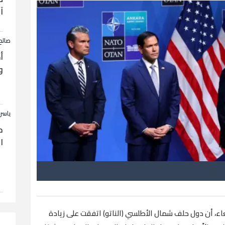
آ
صالح
أ
و
ياسر
ح
ا
بعاء، أن دول حلف شمال الأطلسي (الناتو) اتفقت على زيادة