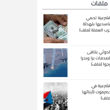
ملفات
لشرعية تحمي
اسديها بتهدئة
رب العملة (ملف)
لحوثي يتلقى
لصدمات برا وبحرا
جوا (ملف)
لشرعية في
ضرموت لأبنائها
ملف)