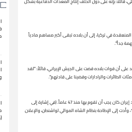
إلى 5% من الناتج المحلي، قائلًا: بإنه على دول الحلف إنتاج المعدات الدفاعية بشكل
ا
ف
نعقدة في تركيا، إلى أن بلاده تبقى أكبر مساهم مادياً
ح
مة جداً".
ا
د على أن قوات بلاده قضت على الجيش الإيراني، قائلاً: "لقد
ا
و
وأضاف أن الولايات المتحدة قامت بإجراءات ضد إيران كان يجب أن تقوم بها منذ 47 عاماً. (في إشارة إلى
ا
ح
التغييرات الجذرية التي حدثت في البلاد عام 1979، وأدت إلى الإطاحة بنظام الشاه الموالي لواشنطن، والإعلان
(