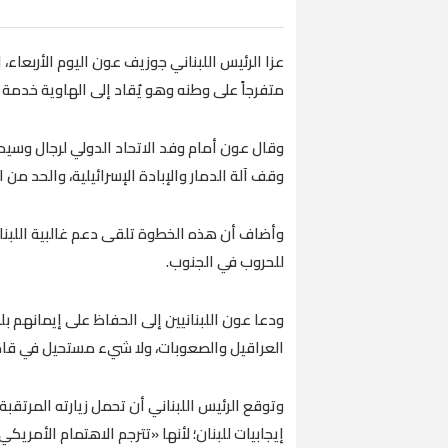
عزا الرئيس اللبناني جوزيف عون اليوم الأربعاء،
متفرجاً على وطنه وهو يُقاد إلى الهاوية خدمة ل
وقال عون أمام وفد الاتحاد الدولي لرجال وسيدات
وقف آلة الدمار والإبادة الإسرائيلية، والحد من 
وأضاف أن هذه الخطوة تلقى دعم غالبية اللبناني
للحروب في الجنوب.
ودعا عون اللبنانيين إلى الحفاظ على إيمانهم بلب
العراقيل والصعوبات، ولا شيء مستحيل في قامو
وتوقع الرئيس اللبناني أن تحمل زيارته المرتقب
إيجابيات للبنان؛ لأنها «تترجم الاهتمام الأمريك