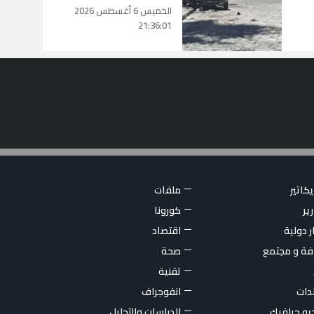
الخميس 6 أغسطس 2026
21:36:01
كاتير
ملفات
ير
كورونا
ر دولية
اقتصاد
فة و مجتمع
صحة
تقنية
ندات
انفوجراف
يو جرافيك
الدراسات والتحليل