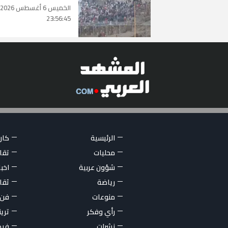
الخميس 6 أغسطس 2026
23:56:45
الرئيسية
كاري
محليات
تقار
شؤون عربية
اخبا
رياضة
ثقا
منوعات
فن
رأي وفكر
تري
نشرات
فيد