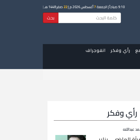
9:10 صباحاً
| الجمعة
7
أغسطس 2026 م |
22
صفر 1448 هـ
|
بحث
ع
رأي وفكر
انفوجراف
رأي وفكر
مد عبداللاه
رآة الماضي… يناير