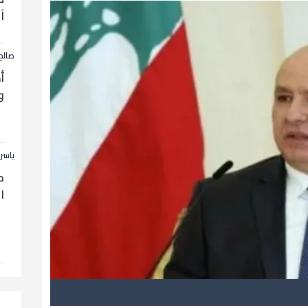
آ
صالح
أ
و
ياسر
ح
ا