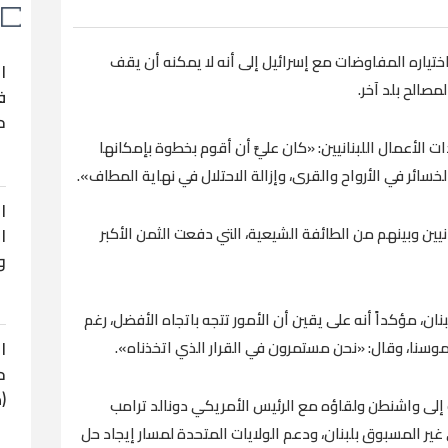
 اختياره المفاوضات مع إسرائيل إلى أنه لا يمكنه أن يقف
ا
مصالح بلد آخر.
ف
ح
 الأعمال اللبنانيين: «كان عليَّ أن أقوم بخطوة بإمكانها
الخسائر في الأرواح والقرى، وإزالة الاحتلال في نهاية المطاف».
ا
ين وبينهم من الطائفة الشيعية، التي دفعت الثمن الأكبر
ا
و
نان، مؤكداً أنه على يقين أن الأمور تتجه باتجاه الأفضل، رغم
ا
سنا، وقال: «نحن مستمرون في القرار الذي اتخذناه».
ح
(
ة إلى واشنطن ولقاؤه مع الرئيس الأمريكي دونالد ترامب
ي غير المسبوق بلبنان، ودعم الولايات المتحدة لمسار إيجاد حل