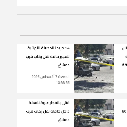
ان
14 جريحا الحصيلة النهائية
لتفجير حافة نقل ركاب قرب
قة
دمشق
الجمعة 7 أغسطس 2026
10:58:36
قتلى بانفجار عبوة ناسفة
المهاجرين في سبتة إلى 80
داخل حافلة نقل ركاب قرب
دمشق