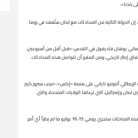
ى بلدنا».
 إن الجولة التالية من المحادثات مع لبنان ستُعقد في روما
لماني يوهان فاديفول في القدس: «قبل أقل من أسبوعين،
تفاق إطار تاريخي. ومن المقرر أن تتواصل هذه المحادثات
ة الإيطالي أنتونيو تاياني على منصة «إكس»: «نرحب بسرور كبير
 لبنان وإسرائيل، التي ترعاها الولايات المتحدة، والتي
فيما أفاد متحدث باسم الخارجية الإيطالية، بأن هذه المباحثات ستجري يومي 15، 16 يوليو ما لم يطرأ أي أمر