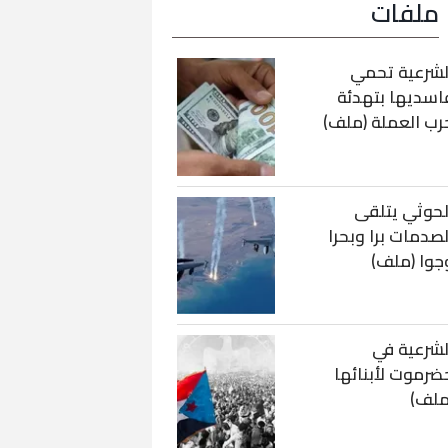
ملفات
لشرعية تحمي
اسديها بتهدئة
رب العملة (ملف)
لحوثي يتلقى
لصدمات برا وبحرا
جوا (ملف)
لشرعية في
ضرموت لأبنائها
ملف)