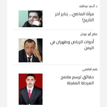
د. أحمد عبداللاه
مرآة الماضي… يناير آخر
التاريخ!
صالح أبو عوذل
أدوات الرياض وطهران في
اليمن
ياسر اليافعي
حقائق ترسم ملامح
المرحلة المقبلة