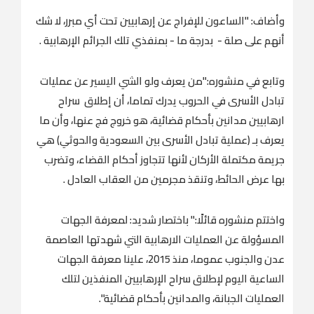
وأضاف: "الساعون للإفراج عن إرهابيين تحت أي مبرر، لا شك
أنهم على صلة - بدرجة ما - بمنفذي تلك الجرائم الإرهابية .
وتابع في منشوره:"من يعرف ولو الشي اليسير عن عمليات
تبادل الأسرى في الحروب يدرك تماما، أن إطلاق سراح
ارهابيين مدانين بأحكام قضائية، هو خروج فج عنها، وأن ما
يعرف بـ (عملية تبادل الأسرى بين السعودية والحوثي) هي
جريمة مكتملة الأركان لأنها تتجاوز أحكام القضاء، وتضرب
بها عرض الحائط، وتنقذ مجرمين من العقاب العادل .
واختتم منشوره قائلًا:" باختصار شديد: لمعرفة الجهات
المسؤولة عن العمليات الارهابية التي شهدتها العاصمة
عدن والجنوب عموما، منذ 2015، علينا معرفة الجهات
الساعية اليوم لإطلاق سراح الإرهابيين المنفذين لتلك
العمليات الجبانة، والمدانين بأحكام قضائية".