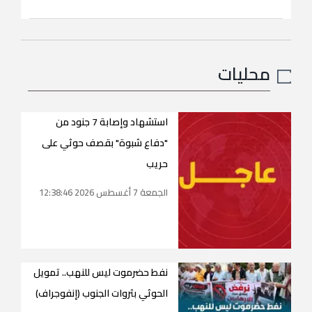
محليات
استشهاد وإصابة 7 جنود من
"دفاع شبوة" بقصف حوثي على
حريب
الجمعة 7 أغسطس 2026 12:38:46
نفط حضرموت ليس للنهب.. تمويل
الحوثي بثروات الجنوب (إنفوجراف)