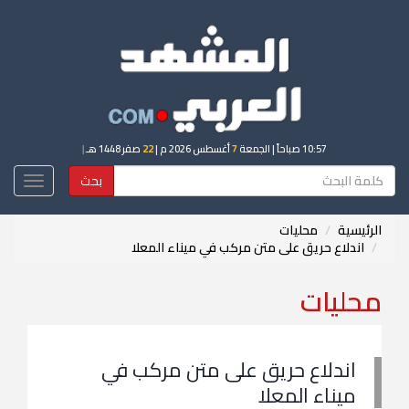
10:57 صباحاً
| الجمعة
7
أغسطس 2026 م |
22
صفر 1448 هـ
|
بحث
Toggle
igation
الرئيسية
محليات
اندلاع حريق على متن مركب في ميناء المعلا
محليات
اندلاع حريق على متن مركب في
ميناء المعلا