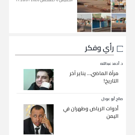
رأي وفكر
د. أحمد عبداللاه
مرآة الماضي… يناير آخر
التاريخ!
صالح أبو عوذل
أدوات الرياض وطهران في
اليمن