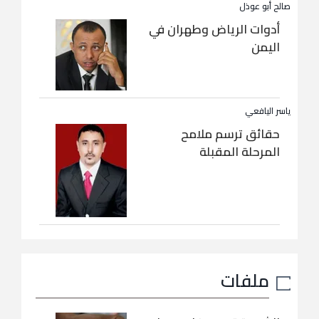
صالح أبو عوذل
أدوات الرياض وطهران في
اليمن
ياسر اليافعي
حقائق ترسم ملامح
المرحلة المقبلة
ملفات