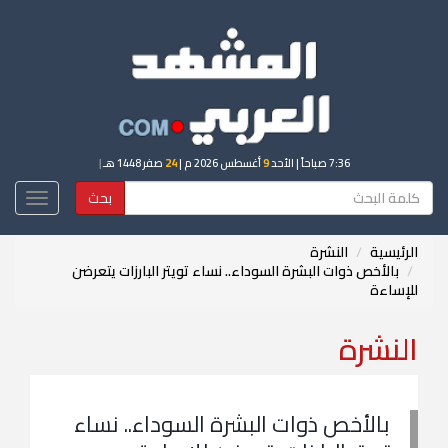
7:36 صباحاً
| الأحد
9
أغسطس 2026 م |
24
صفر 1448 هـ
|
بحث
Toggle
igation
الرئيسية
النشرة
بالأخص ذوات البشرة السوداء.. نساء تويتر البارزات يتعرضن
للإساءة
النشرة
بالأخص ذوات البشرة السوداء.. نساء