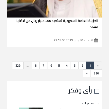
الخزينة العامة للسعودية تستعيد 400 مليار ريال من قضايا
فساد
الأربعاء 30 يناير 2019 23:48:00
325
...
8
7
6
5
4
3
2
1
«
»
326
رأي وفكر
د. أحمد عبداللاه