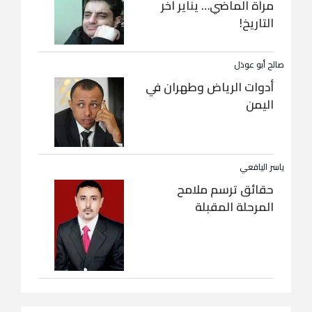
مرآة الماضي… يناير آخر
التاريخ!
صالح أبو عوذل
أدوات الرياض وطهران في
اليمن
ياسر اليافعي
حقائق ترسم ملامح
المرحلة المقبلة