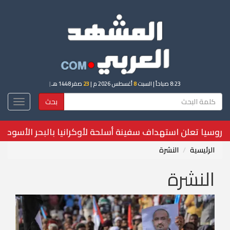
8:23 صباحاً
| السبت
8
أغسطس 2026 م |
23
صفر 1448 هـ
|
بحث
Toggle
igation
تقرير الطب الشرعي يكشف سبب وفاة لاعب غريزليز
الرئيسية
النشرة
النشرة