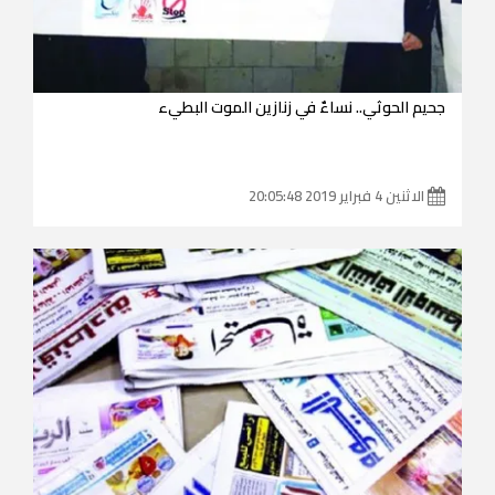
جحيم الحوثي.. نساءٌ في زنازين الموت البطيء
الاثنين 4 فبراير 2019 20:05:48