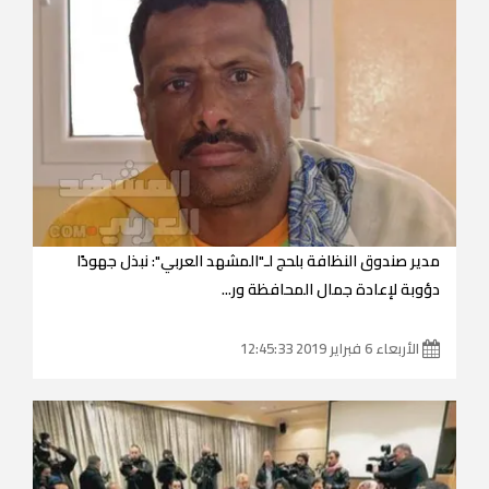
مدير صندوق النظافة بلحج لـ"المشهد العربي": نبذل جهودًا
دؤوبة لإعادة جمال المحافظة ور...
الأربعاء 6 فبراير 2019 12:45:33