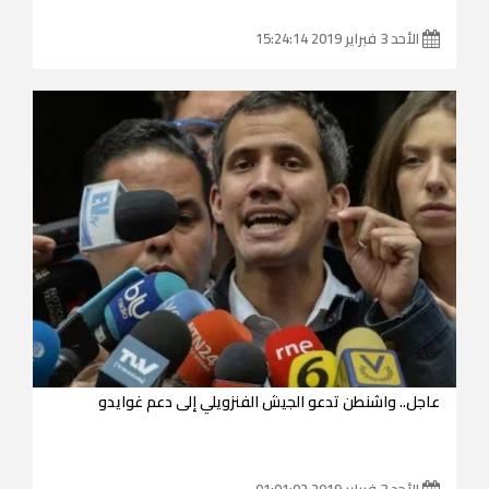
الأحد 3 فبراير 2019 15:24:14
عاجل.. واشنطن تدعو الجيش الفنزويلي إلى دعم غوايدو
الأحد 3 فبراير 2019 01:01:02