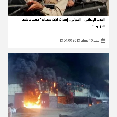
العبث الإيراني - الحوثي.. إرهابٌ لوّث سماء " حسناء شبه
الجزيرة "
الأحد 10 فبراير 2019 19:51:00