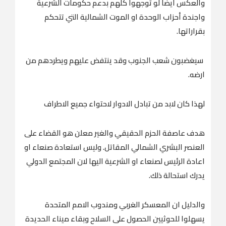
والعكس أيضا لو توجهوا كلهم بدعم حكومات الشرعية
واجندة أحزاب الوحدة او الموت الشمالية التي تتحكم
بقراراتها.
سيغضبون شعب الجنوب وقد ينتفض عليهم ويطردهم من
ارضه.
لهذا كان لابد من تبادل الادوار لاحتواء جميع الاطراف
هدف عاصفة الحزم الحقيقي والغير معلن هو القضاء على
العنصر البشري الشمالي المقاتل. وليس استعادة صنعاء او
اعادة الرئيس لصنعاء او الشرعية اليها لان المجتمع الدولي
يدرك استحالة ذلك.
والدليل ان المعسكر الغربي ومندوب الامم المتحدة
يسهلوا للحوثيين الحصول على السلاح وبقاء ميناء الحديدة