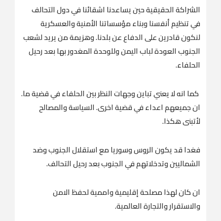
الشراكة الحقيقية حين يساعدنا اشقائنا في دول التحالف
في تنظيم أنفسنا وبناء مؤسساتنا الأمنية والعسكرية
لنكون قادرين على الدفاع عن بلدنا. وهزيمة من يريد لشعب
الجنوب العودة لباب اليمن وللوحدة المغدور بها بعد رحيل
الحلفاء.
كما انه لا يعني تباين وجهات النظر بين الحلفاء في قضية ما.
ان جميعهم اعداء في قضية اخرى. السياسة والمصالح
لأتبنى هكذا.
فغدا قد يكون الروس وسوريا مع استقلال الجنوب وضد
الشماليين وتدخلاتهم في الجنوب بعد رحيل التحالف.
ان كان لهذا مصلحة إقليمية واممية لحفظ الامن
والاستقرار والتجارة العالمية.