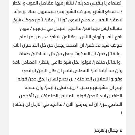
(صنعاء يا بلقيس مدينه / تنتشر فيها مقاصل الموت والخطر
/ لا تقطع الشارع وموكب الشيخ يمر/ سيعقرون دمك لإرضائه
لا مفر/ النفس عندهم تسوى ثورا ان عقر/ تأخير موكب شيخ
مساله ليس فيها نظر/ فالشيخ المبجل في عرفهم / فوق
شرع الله... وأرواح الناس ... وقانون البشر/ هل من مر امام
موكب شيخ قد كفر/ ان الصمت يجعل من كل الصامتين اناث
..والقاتل ذكر/ ان السكوت يجعل من كل الساكتين طغاة
..والقاتل منتصر/ قولوا لكل شيخ طاغي ينتظر/ القصاص نافذ
وان مد أياما اخر/ القصاص قادم ان طال الزمن او قصر/
وقولوا للملايين الصامتة / لن يصبح لسان الحق حجر/ قولوا
لهم ان مشيختهم مجرد / زريبة تملى بالبعر/ وان عصبة
الطغيان لابد تندحر/ قولوا للملايين الصامتة / ان تأخذ من
الماضي عبر/ ان لم يصرخوا الان / فالقيد في الارجل لن ينكسر
)
م. جمال باهرمز