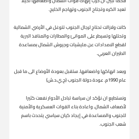
فكما تبين ان حرب إنهاك قوات الشمال واضعافها لكيلا
تعيد الكره وتجتاح الجنوب وتهاجم الخليج.
كانت ولازالت تحتاج لرجال الجنوب تتوغل في الأرضي الشمالية
وتحتلها وتسيطر على الموانئ والمطارات والمنافذ البرية
لقطع الامدادات عن مليشيات وجيوش الشمال بمساعدة
الطيران العربي.
وبعد انهاكها واضعافها. ستقبل بعودة الأوضاع الى ما قبل
عام 1990م. عودة دولة الجنوب (ج.ي.د.ش)
ونستطيع ان نؤكد ان سياسة تبادل الأدوار نفعت كثيرا
لأضعاف الشمال. واعادة بناء القوات العسكرية والأمنية
للجنوب والمساعدة في إيجاد كيان سياسي يتحدث باسم
شعب الجنوب.