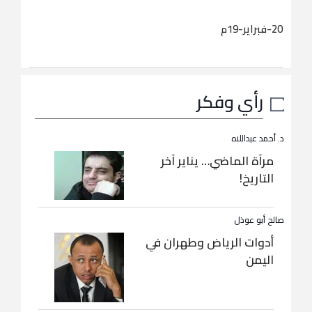
20-فبراير-19م
رأي وفكر
د. أحمد عبداللاه
مرآة الماضي… يناير آخر
التاريخ!
صالح أبو عوذل
أدوات الرياض وطهران في
اليمن