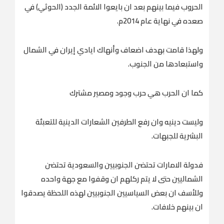
الحروب فيما بينهم بعد ان بايعوا الائمة الجدد (الحوثي) في
صعده في نهاية عام 2014م.
ولهذا قامت بهدف اضعاف وأنهاك ايادي إيران في الشمال
واستبعادها من الجنوب.
كما ان الحرب هي حرب وجود ومصير مشترك
وليست دينيه وان رفع الطرفين الشعارات الدينية للتعبئة
البشرية للجبهات.
فدولة الامارات تحتضن الجنوبيين والسعودية تحتضن
الشماليين حتى لا يتم ركلهم ان وقفوا مع جهة واحده
وللأسف ان بعض السياسيين الجنوبيين لهذه اللحظة يصدقوا
ان بينهم خلافات.