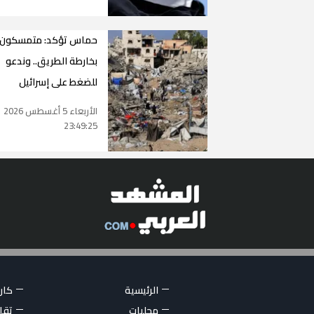
حماس تؤكد: متمسكون
بخارطة الطريق.. وندعو
للضغط على إسرائيل
الأربعاء 5 أغسطس 2026
23:49:25
الرئيسية
كاري
محليات
تقار