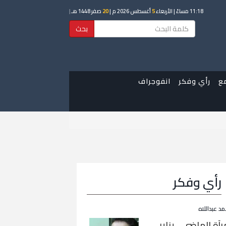
11:18 مساءً
| الأربعاء
5
أغسطس 2026 م |
20
صفر 1448 هـ
|
بحث
ع
رأي وفكر
انفوجراف
رأي وفكر
مد عبداللاه
رآة الماضي… يناير