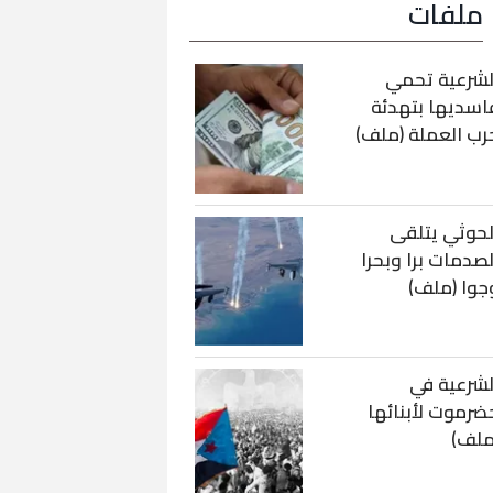
ملفات
لشرعية تحمي
اسديها بتهدئة
رب العملة (ملف)
لحوثي يتلقى
لصدمات برا وبحرا
جوا (ملف)
لشرعية في
ضرموت لأبنائها
ملف)