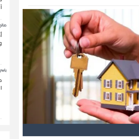
آ
صالح
أ
و
ياسر
ح
ا