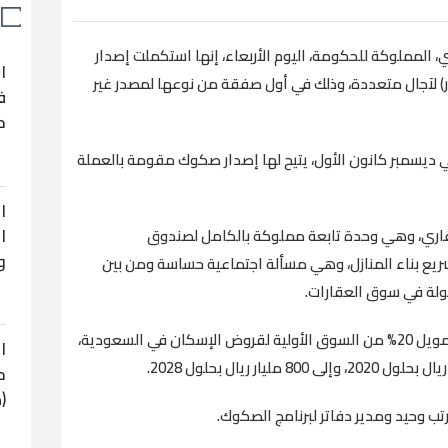
 المملوكة للحكومة، اليوم الأربعاء، إنها استكملت إصدار
ا
ليون ريال (200 مليون دولار) لآجال متعددة، وذلك في أول صفقة من نوعها لمصدر غير
ف
ح
ي ديسمبر كانون الأول، يتيح لها إصدار صكوك مقومة بالعملة
ا
ا
قاري، وهي وحدة تابعة مملوكة بالكامل لصندوق
و
ريع بناء المنازل، وهي مسألة اجتماعية حساسة ومن بين
يولة في سوق العقارات.
وتسعى الشركة في نهاية المطاف إلى إعادة تمويل 20% من السوق الأولية لقروض الإسكان في السعودية،
ا
ح
(
وحيد ومدير دفاتر لبرنامج الصكوك.