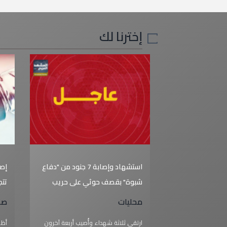
إخترنا لك
استشهاد وإصابة 7 جنود من "دفاع
إصا
شبوة" بقصف حوثي على حريب
تتجاو
محليات
صح
ارتقى ثلاثة شهداء وأُصيب أربعة آخرون
أظه