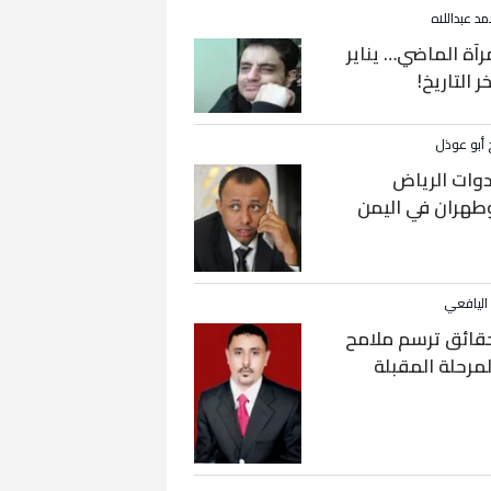
مد عبداللاه
رآة الماضي… يناير
خر التاريخ!
 أبو عوذل
دوات الرياض
طهران في اليمن
 اليافعي
قائق ترسم ملامح
لمرحلة المقبلة