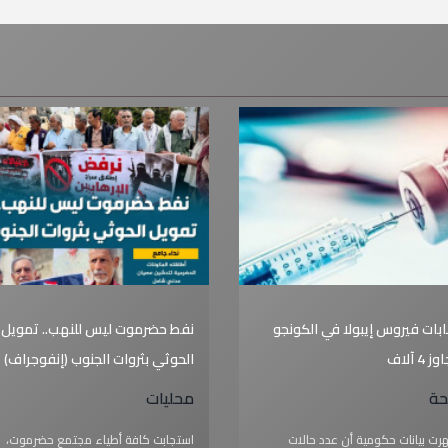
بات فيروس إيبولا في الكونجو
نفط حضرموت ليس للنهب.. تمويل
ز 4 آلاف
الحوثي بثروات الجنوب (إنفوجراف)
ة
محليات
رت ‌بيانات حكومية أن عدد حالات
استجابت كافة أطياء مجتمع حضرموت،