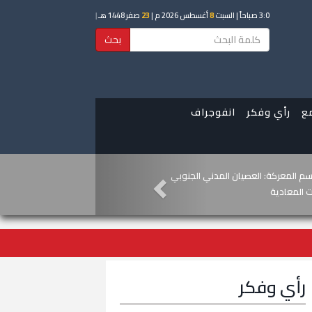
3:0 صباحاً
| السبت
8
أغسطس 2026 م |
23
صفر 1448 هـ
|
بحث
ع
رأي وفكر
انفوجراف
ة.. دماء الأبطال ترسم معالم النضال
رهاب الحوثي
رأي وفكر