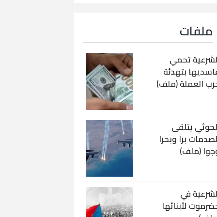
ملفات
لشرعية تحمي
اسديها بتهدئة
رب العملة (ملف)
لحوثي يتلقى
لصدمات برا وبحرا
جوا (ملف)
لشرعية في
ضرموت لأبنائها