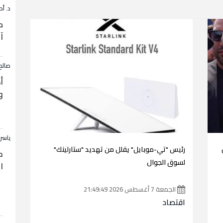
د. أح
م
آ
صالح
أ
و
ياسر
يون
رئيس "تي-موبايل" يقلل من تهديد "ستارلينك"
ح
لسوق الجوال
ا
الجمعة 7 أغسطس 2026 21:49:49
اقتصاد