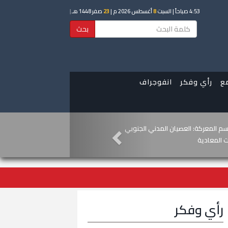
4:53 صباحاً
| السبت
8
أغسطس 2026 م |
23
صفر 1448 هـ
|
بحث
ع
رأي وفكر
انفوجراف
ة.. دماء الأبطال ترسم معالم النضال
رهاب الحوثي
رأي وفكر