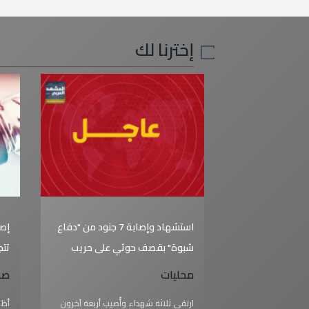
إخترنا لك
استشهاد وإصابة 7 جنود من "دفاع
إصا
شبوة" بقصف حوثي على حريب
تتجاو
محليات
صح
ارتقى ثلاثة شهداء وأُصيب أربعة آخرون
أظه