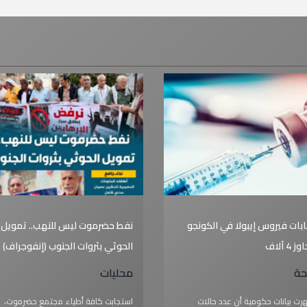
بات فيروس إيبولا في الكونجو
نفط حضرموت ليس للنهب.. تمويل
ز 4 آلاف
الحوثي بثروات الجنوب (إنفوجراف)
ة
محليات
رت ‌بيانات حكومية أن عدد حالات
استجابت كافة أطياء مجتمع حضرموت،