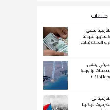
ملفات
لشرعية تحمي
اسديها بتهدئة
رب العملة (ملف)
لحوثي يتلقى
لصدمات برا وبحرا
جوا (ملف)
لشرعية في
ضرموت لأبنائها