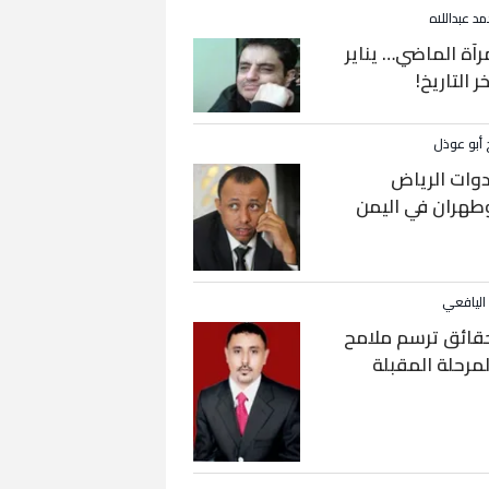
مد عبداللاه
رآة الماضي… يناير
خر التاريخ!
 أبو عوذل
دوات الرياض
طهران في اليمن
 اليافعي
قائق ترسم ملامح
لمرحلة المقبلة