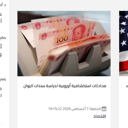
د. أح
م
آ
صالح
أ
و
ياسر
ء
محادثات استكشافية أوروبية لدراسة سندات اليوان
ح
ا
الجمعة 7 أغسطس 2026 19:15:22
اقتصاد