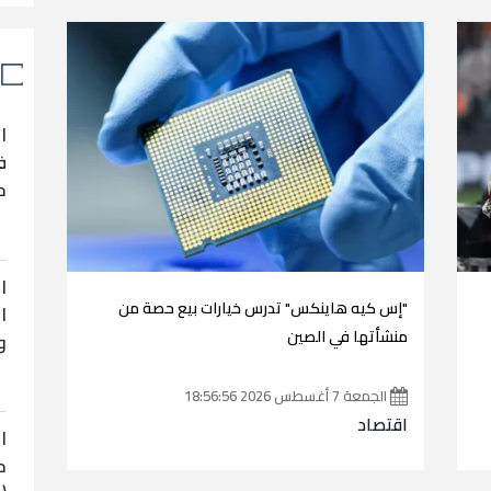
ا
ف
ح
ا
"إس كيه هاينكس" تدرس خيارات بيع حصة من
ا
منشأتها في الصين
و
الجمعة 7 أغسطس 2026 18:56:56
اقتصاد
ا
ح