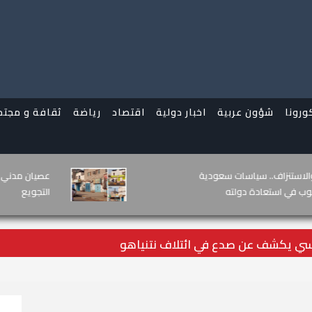
ورونا
شؤون عربية
اخبار دولية
اقتصاد
رياضة
ثقافة و مجتم
نهب.. تمويل الحوثي بثروات
"انتقالي عدن" ي
الخدمات والوصا
ي يكشف عن صدع في ائتلاف نتنياهو