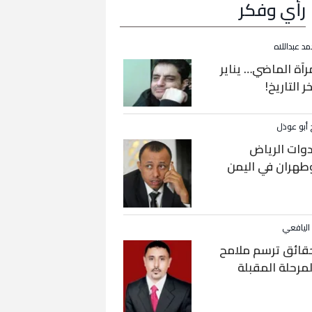
رأي وفكر
مد عبداللاه
رآة الماضي… يناير
خر التاريخ!
 أبو عوذل
دوات الرياض
طهران في اليمن
 اليافعي
قائق ترسم ملامح
لمرحلة المقبلة