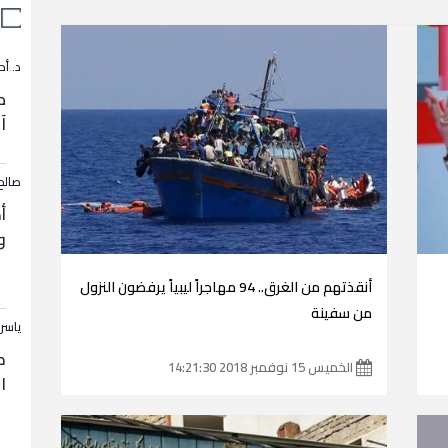
د. أح
م
آ
صالح
أ
و
أنقذتهم من الغرق.. 94 مهاجراً ليبياً يرفضون النزول
من سفينة
ياسر
ح
الخميس 15 نوفمبر 2018 14:21:30
ا