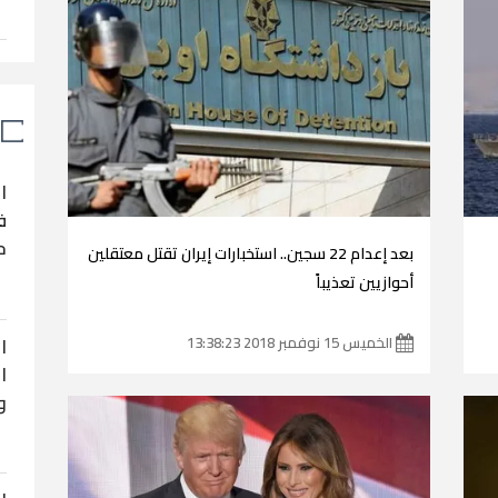
ا
ف
ح
بعد إعدام 22 سجين.. استخبارات إيران تقتل معتقلين
أحوازيين تعذيباً
ا
الخميس 15 نوفمبر 2018 13:38:23
ا
و