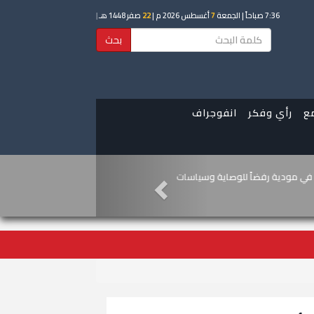
7:36 صباحاً
| الجمعة
7
أغسطس 2026 م |
22
صفر 1448 هـ
|
بحث
ع
رأي وفكر
انفوجراف
دعو لعصيان مدني احتجاجاً على تدهور
ية