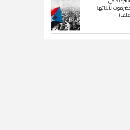
لشرعية في
ضرموت لأبنائها
ملف)