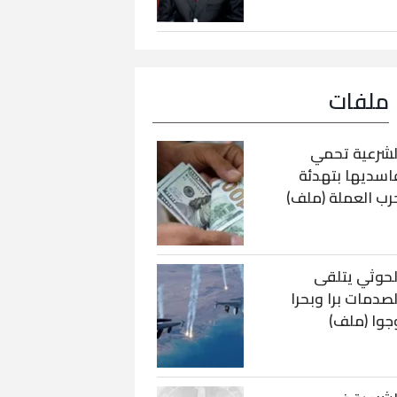
ملفات
لشرعية تحمي
اسديها بتهدئة
رب العملة (ملف)
لحوثي يتلقى
لصدمات برا وبحرا
جوا (ملف)