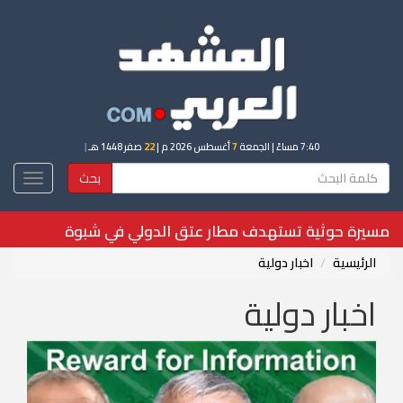
7:40 مساءً
| الجمعة
7
أغسطس 2026 م |
22
صفر 1448 هـ
|
بحث
Toggle
igation
ترامب يجدد تحركاته لعزل عضوة الفيدرالي "ليزا كوك"
الرئيسية
اخبار دولية
اخبار دولية