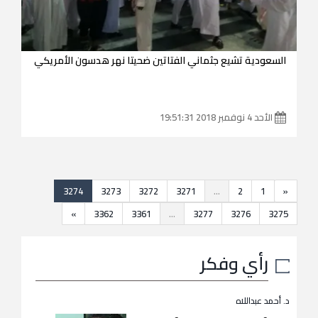
السعودية تشيع جثماني الفتاتين ضحيتا نهر هدسون الأمريكي
الأحد 4 نوفمبر 2018 19:51:31
3274
3273
3272
3271
...
2
1
«
»
3362
3361
...
3277
3276
3275
رأي وفكر
د. أحمد عبداللاه