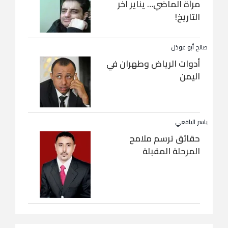
مرآة الماضي… يناير آخر
التاريخ!
صالح أبو عوذل
أدوات الرياض وطهران في
اليمن
ياسر اليافعي
حقائق ترسم ملامح
المرحلة المقبلة