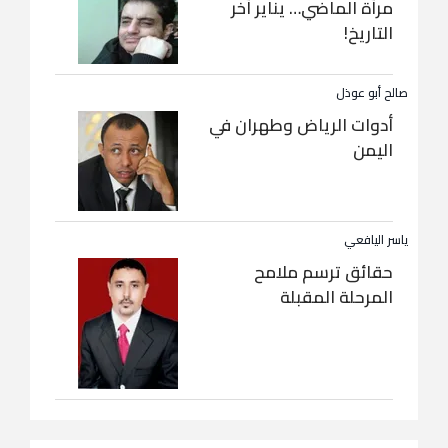
مرآة الماضي… يناير آخر
التاريخ!
صالح أبو عوذل
أدوات الرياض وطهران في
اليمن
ياسر اليافعي
حقائق ترسم ملامح
المرحلة المقبلة