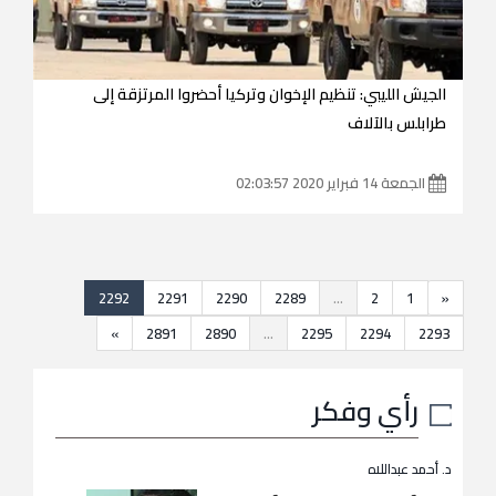
الجيش الليبي: تنظيم الإخوان وتركيا أحضروا المرتزقة إلى
طرابلس بالآلاف
الجمعة 14 فبراير 2020 02:03:57
2292
2291
2290
2289
...
2
1
«
»
2891
2890
...
2295
2294
2293
رأي وفكر
د. أحمد عبداللاه