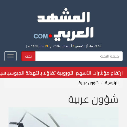
9:14 صباحاً
| الخميس
6
أغسطس 2026 م |
21
صفر 1448 هـ
|
بحث
Toggle
igation
أسعار العملات المشفرة تتباين وسط ترقب بيانات التوظيف الأ
الرئيسية
شؤون عربية
شؤون عربية