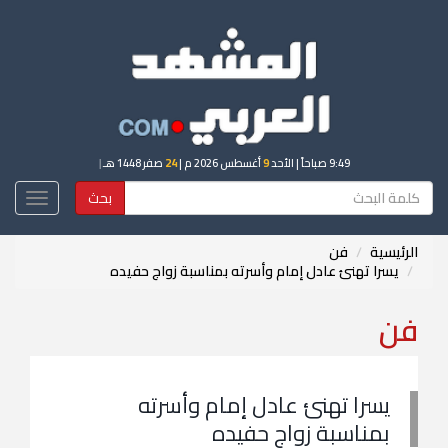
9:49 صباحاً
| الأحد
9
أغسطس 2026 م |
24
صفر 1448 هـ
|
بحث
Toggle
igation
الرئيسية
فن
يسرا تهنئ عادل إمام وأسرته بمناسبة زواج حفيده
فن
يسرا تهنئ عادل إمام وأسرته
بمناسبة زواج حفيده