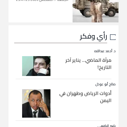
رأي وفكر
د. أحمد عبداللاه
مرآة الماضي… يناير آخر
التاريخ!
صالح أبو عوذل
أدوات الرياض وطهران في
اليمن
ياسر اليافعي