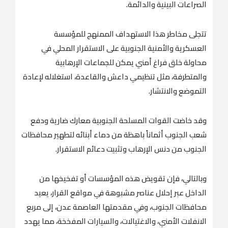
الصراعات البينية والدائمة.
تتجلى مخاطر هذا الاستهداف الممنهج للمؤسسة
العسكرية والأمنية الجنوبية على الاستقرار المحلي في
محاولة خلق فراغ أمني يمكن للجماعات الإرهابية
والمتطرفة، مثل تنظيمي داعش والقاعدة، استغلاله لإعادة
التموضع والانتشار.
وقد خاضت القوات المسلحة الجنوبية معارك ضارية ودفع
شعب الجنوب أثماناً باهظة من دماء أبنائه لتطهير محافظات
الجنوب من دنس الإرهاب وتثبيت دعائم الاستقرار.
وبالتالي، فإن تقويض هذه المؤسسات أو تفخيخها من
الداخل عبر إحلال عناصر مشبوهة في مواقع القرار، يعيد
محافظات الجنوب، وفي مقدمتها العاصمة عدن، إلى مربع
الانفلات الأمني، والاغتيالات، والسيارات المفخخة، مما يهدد