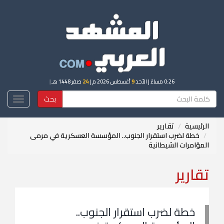
0:26 مساءً
| الأحد
9
أغسطس 2026 م |
24
صفر 1448 هـ
|
بحث
Toggle
igation
الرئيسية
تقارير
خطة لضرب استقرار الجنوب.. المؤسسة العسكرية في مرمى
المؤامرات الشيطانية
تقارير
خطة لضرب استقرار الجنوب..