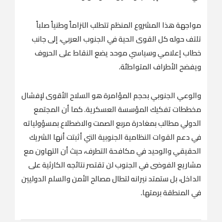
مواجهة هذا المشروع المنظم تتطلب التزاماً وطنياً صلباً
تلتف حوله كل القوى الحية في الجنوب العربي، إلى جانب
خطاب إعلامي وسياسي موحد يضع النقاط على الحروف
ويفضح الأطراف المتواطئة.
والوعي الجنوبي بحجم المؤامرة هو السلاح الأقوى لإفشال
مخططات تفكيك المؤسسة العسكرية. كما أن المجتمع
الدولي مطالب بمغادرة مربع الصمت والاضطلاع بمسؤولياته
في دعم القوات النظامية الجنوبية التي أثبتت أنها الشريك
الحقيقي والوحيد في مكافحة التطرف، حيث أن التهاون مع
مشاريع الفوضى في الجنوب لن تقتصر نتائجه الكارثية على
الداخل، بل ستمتد نيرانه لتطال مصالح الأمن والسلم الدوليين
في المنطقة برمتها.