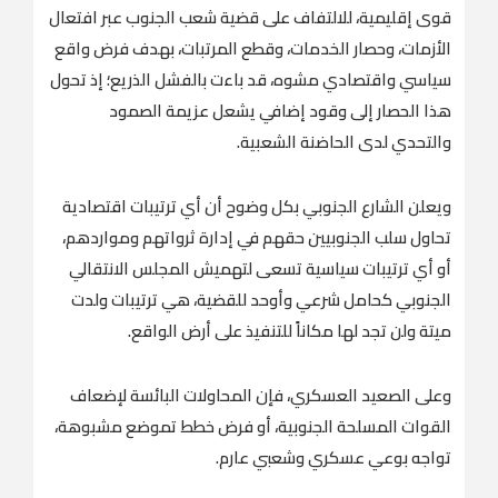
قوى إقليمية، للالتفاف على قضية شعب الجنوب عبر افتعال
الأزمات، وحصار الخدمات، وقطع المرتبات، بهدف فرض واقع
سياسي واقتصادي مشوه، قد باءت بالفشل الذريع؛ إذ تحول
هذا الحصار إلى وقود إضافي يشعل عزيمة الصمود
والتحدي لدى الحاضنة الشعبية.
ويعلن الشارع الجنوبي بكل وضوح أن أي ترتيبات اقتصادية
تحاول سلب الجنوبيين حقهم في إدارة ثرواتهم ومواردهم،
أو أي ترتيبات سياسية تسعى لتهميش المجلس الانتقالي
الجنوبي كحامل شرعي وأوحد للقضية، هي ترتيبات ولدت
ميتة ولن تجد لها مكاناً للتنفيذ على أرض الواقع.
وعلى الصعيد العسكري، فإن المحاولات البائسة لإضعاف
القوات المسلحة الجنوبية، أو فرض خطط تموضع مشبوهة،
تواجه بوعي عسكري وشعبي عارم.