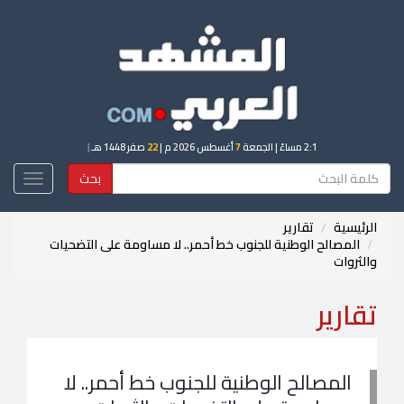
2:1 مساءً
| الجمعة
7
أغسطس 2026 م |
22
صفر 1448 هـ
|
بحث
Toggle
igation
الرئيسية
تقارير
المصالح الوطنية للجنوب خط أحمر.. لا مساومة على التضحيات
والثروات
تقارير
المصالح الوطنية للجنوب خط أحمر.. لا