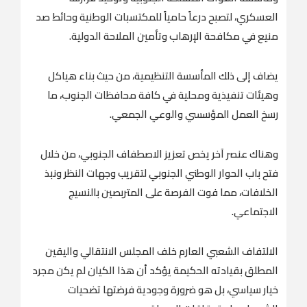
العسكري، لتصبح درعاً حامياً للمكتسبات الوطنية وحائط صد
منيع في مكافحة الإرهاب وتأمين الملاحة الدولية.
يضاف إلى ذلك المأسسة التنظيمية، من حيث بناء هياكل
وهيئات تنفيذية ومحلية في كافة محافظات الجنوب، ما
رسخ العمل المؤسسي والوعي الجمعي.
وهناك عنصر آخر يخص تعزيز الاصطفاف الجنوبي، من خلال
فتح باب الحوار الوطني الجنوبي لتقريب وجهات النظر ونبذ
الخلافات، مما فوت الفرصة على المتربصين بالنسيج
الاجتماعي.
الالتفاف الشعبي العارم خلف المجلس الانتقالي واليقين
المطلق بقيادته الحكيمة يؤكد أن هذا الكيان لم يكن مجرد
خيار سياسي، بل هو ضرورة وجودية فرضتها تضحيات