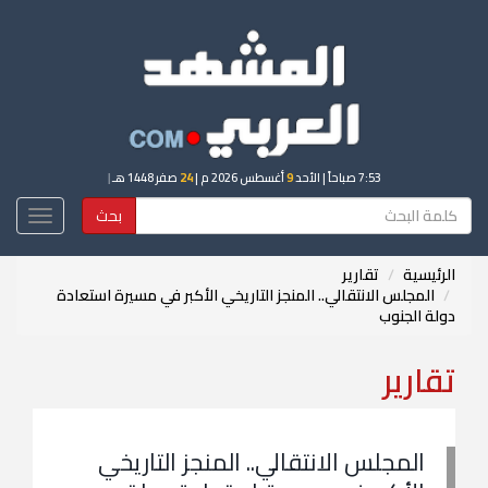
7:53 صباحاً
| الأحد
9
أغسطس 2026 م |
24
صفر 1448 هـ
|
بحث
Toggle
igation
الرئيسية
تقارير
المجلس الانتقالي.. المنجز التاريخي الأكبر في مسيرة استعادة
دولة الجنوب
تقارير
المجلس الانتقالي.. المنجز التاريخي