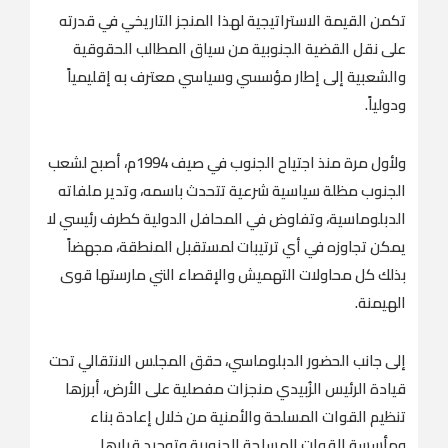
تكمن القيمة الاستراتيجية لهذا المنجز التاريخي في قدرته
على نقل القضية الجنوبية من سياق المطالب الحقوقية
والشعبية إلى إطار مؤسسي وسياسي معترف به إقليمياً
ودولياً.
ولأول مرة منذ اجتياح الجنوب في صيف 1994م، أصبح لشعب
الجنوب مظلة سياسية شرعية تتحدث باسمه، وتدير ملفاته
الدبلوماسية، وتفاوض في المحافل الدولية كطرف رئيسي لا
يمكن تجاوزه في أي ترتيبات لمستقبل المنطقة، مجهضاً
بذلك كل محاولات التهميش والإقصاء التي مارستها قوى
الهيمنة.
إلى جانب الحضور الدبلوماسي، حقق المجلس الانتقالي تحت
قيادة الرئيس الزُبيدي منجزات مفصلية على الأرض، أبرزها
تنظيم القوات المسلحة والأمنية من خلال إعادة بناء
ومأسسة القوات المسلحة الجنوبية وتوحيد قرارها