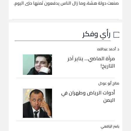
صنعت دولة هشة، وما زال الناس يدفعون ثمنها حتى اليوم.
رأي وفكر
د. أحمد عبداللاه
مرآة الماضي… يناير آخر
التاريخ!
صالح أبو عوذل
أدوات الرياض وطهران في
اليمن
ياسر اليافعي