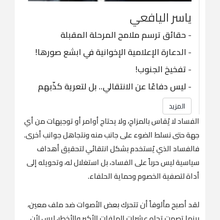
ياسر اليافعي
-
حقائق ترسم ملامح المرحلة المقبلة
-
الدعارة الإعلامية الإخوانية في ابشع صورها!
-
تفخيخ الجنوب!
-
ليس دفاعًا عن الانتقالي.. بل لتعرية كذّبهم
المزيد
الفساد لا يُقاس بالمزاج، ولا يحتاج أوامر أو توجيهات من أي
جهة حتى نسلط الضوء على جانب منه ونتجاهل جوانب أخرى.
فالفساد الذي يُستخدم بشكل انتقائي لتحقيق أهداف
سياسية ليس حرباً على الفساد، بل استغلال له، وتحويله إلى
أداة لتصفية الخصوم وحماية الحلفاء.
لقد أصبح مألوفاً أن تتحرك بعض الأصوات ضد ملف معين،
بينما تصمت تجاه عشرات الملفات الأكبر والأخطر، ليس لأن