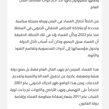
وصفها مسؤولون بأنها أحد أكبر أبواب استنزاف المال
العام.
من الخطأ اختزال الفساد في اليمن وربطه بمرحلة سياسية
محددة أو بشراكة المجلس الانتقالي الجنوبي في السلطة
منذ عام 2022، وكأن الفساد وُلد في تلك اللحظة. الحقيقة
أن الفساد سبق الجميع، وكان أحد أسباب تآكل الدولة
وتحول مؤسساتها إلى أدوات للمحسوبية وتقاسم النفوذ
والثروة.
هذا الفساد المزمن لم ينهب المال العام فقط، بل صنع دولة
هشة وضعيفة، عاجزة عن تحقيق العدالة والتنمية وتقديم
الخدمات. ومن هذا الواقع ظهر الحراك الجنوبي عام 2007
احتجاجاً على التهميش ونهب الأراضي والثروات، ثم جاءت ثورة
الشباب عام 2011 بشعار إسقاط منظومة الفساد وإقامة
دولة القانون.