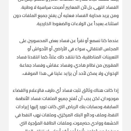
الفساد انتهى، بل لأن المعايير أصبحت سياسية لا وطنية.
ومن يريد محاربة الفساد فعليه أن يفتح جميع الملفات دون
استثناء، بعيداً عن الولاءات والضغوط الخارجية.
عندما كنا نسمع أو نقرأ عن فساد بعض المحسوبين على
المجلس الانتقالي، سواء في الأراضي أو الأحواش أو
التعيينات المناطقية، كنا ننتقد ذلك علناً، كما انتقدنا فساد
المقربين من نظام هادي، وفساد عفاش، وفساد جماعة
الإخوان، ولا يمكن لأحد أن يزايد علينا في هذا الموقف.
إذا كانت هناك وثائق تثبت فساد أي طرف، فالإعلام والقضاء
موجودان، لكن يجب أن تُفتح جميع الملفات: فساد الأنظمة
السابقة، وحسابات بنك الرياض التي كانت تورد إليها إيرادات
النفط، وملف ودائع البنك المركزي، وملفات نهب النفط في
الخشعة ووادي حضرموت، وملفات الطاقة المؤجرة التي