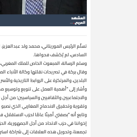
تسلّم الرئيس الموريتاني، محمد ولد عبدالعزيز، 
السادس، لم يُكشف فحواها.
وسلم الرسالة، المبعوث الخاص للملك المغربي، نز
وقال بركة في تصريحات نقلتها وكالة الأنباء المو
البلدين، والمرتكزة على الروابط التاريخية والأس
وأشار إلى ”أهمية العمل على تنويع وتوسيع مجال
والاجتماعيين والثقافيين والسياسيين؛ من أج
وتقوية وتحقيق الاندماج المغاربي الذي نصبو إليه
وتابع أنه ”بصفتي أمينًا عامًا لحزب الاستقلال
إخواننا في حزب الاتحاد من أجل الجمهورية، الحزب
تجمعنا، وتحويل هذه العلاقات إلى شراكة استرات