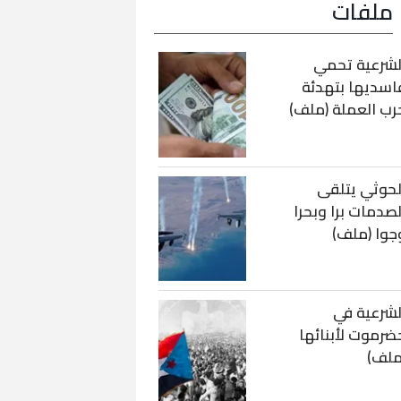
ملفات
لشرعية تحمي
اسديها بتهدئة
رب العملة (ملف)
لحوثي يتلقى
لصدمات برا وبحرا
جوا (ملف)
لشرعية في
ضرموت لأبنائها
ملف)