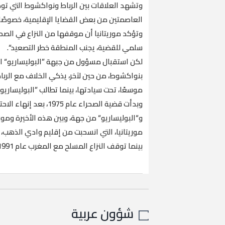
وتشهد العلاقات بين الرباط ونواكشوط التي تو
العاصمتين من بعض القضايا الإقليمية، خصوصًا
وتؤكد موريتانيا أن موقفها من النزاع في الص
سلمي للقضية، يجنب المنطقة خطر التصعيد“.
لكن استقبال مسؤول من جبهة ”البوليساريو“ الت
بنواكشوط، من حين لآخر، يذكي الخلاف مع الرباط،
موسعًا، تحت سيادتها، بينما تطالب ”البوليساريو
وبدأت قضية الصحراء عا
موريتانيا، التي انسحبت من إقليم وادي الذهب، 
بينما توقف النزاع المسلح مع المغرب عام 1991، بعد توقيع اتفاق لوقف إطلاق النار.
شؤون عربية