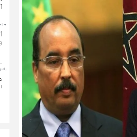
آ
صالح
أ
و
ياسر
ح
ا