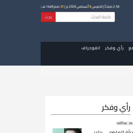
2:56 صباحاً
| الخميس
6
أغسطس 2026 م |
21
صفر 1448 هـ
|
بحث
ع
رأي وفكر
انفوجراف
رأي وفكر
مد عبداللاه
رآة الماضي… يناير