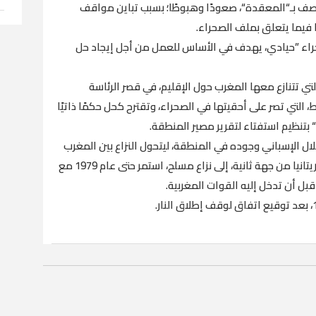
صف بـ“المعقدة“، صعودًا وهبوطًا؛ بسبب تباين مواقف
 فيما يتعلق بملف الصحراء.
حراء ”حيادي، يهدف في الأساس للعمل من أجل إيجاد حل
ي تتنازع معها المغرب حول الإقليم، في قصر الرئاسة
 التي تصر على أحقيتها في الصحراء، وتقترح كحل حكمًا ذاتيًا
“ بتنظيم استفتاء لتقرير مصير المنطقة.
م 1975، بعد إنهاء الاحتلال الإسباني وجوده في المنطقة، ليتحول النزاع بين المغرب
و“البوليساريو“ من جهة، وبين هذه الأخيرة وموريتانيا من جهة ثانية، إلى نزاع مسلح، استمر حتى عام 1979 مع
قبل أن تدخل إليه القوات المغربية.