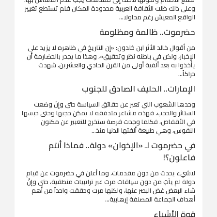
وعلى ذلك ظلت الثقافة العربية محدودة المكان فلم تستطع تغيير
الواقع المعيش رغم محاولا...
حضرموت.. ظالمة ومظلومة
من أقوال خالد الأثر ابن خلدون: «إن التاريخ في ظاهره لا يزيد على
الإخبار، ولكن في باطنه نظر وتحقيق»، وهذا ما يجدر بالحضارمة أن
يأخذوا به بعد ألفية أولى من القرن الحادي والعشرين، شهدت
حراكاً...
الإمارات.. الحليف الصادق للجنوب
وحدها الشعوب التي تعبر عن حقائق السياسة حتى وإنْ وضعت
الستائر والحجب، فهذه مشاعر متدفقه لا يمكن حجبها وحتى حبسها
في الأقفاص، فكلما وجدت فرصة ستخرج للتعبير عن مكنون
النفوس، وهي طبيعة ألفتها الدنيا منذ...
في حضرموت لـ «الإخوان» دولة.. فماذا أنتم
فاعلون؟!
لاشيء يحدث من دون مقدمات، وما أعلن في حضرموت عن قيام
دولة لم يأتِ من دون سياقات مرت عبر تراتبيات منطقية، حتى وإنْ
شاء البعض غض البصر عنها، ولكنها مرت وحققت واحداً من أهم
أهداف الجماعة المصنفة إرهابية...
قوة الأشياء