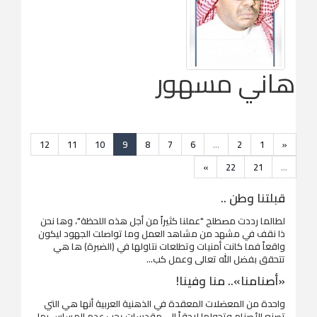
هاني مسهور
12
11
10
9
8
7
6
...
2
1
«
»
22
21
...
قبلتنا وطن ..
لطالما رددت مصطلح "عملنا كثيراً من أجل هذه اللحظة"، وها نحن
ذا نقف في مشهد من مشاهد العمل وما تواصلت الجهود ليكون
واقعاً فما كانت أمنيات وتطلعات نتاولها في (الضبرة) ها هي
تتحقق بفضل الله تعالى وعمل كب...
«أصنامنا».. منا وفينا!
واحدة من المعضلات المعقدة في الذهنية العربية أنها هي التي
تصنع الأصنام وتحولها لاحقاً إلى مقدسات يجب عدم المساس بها.