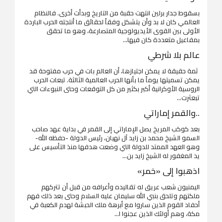
بسقوط جدار برلين انتهت حقبة من التاريخ وبدأت أخرى. فالنظام
العالمي كان لا بد وأن يتشكل وفقاً لحقائق ما أنتجته الحرب الباردة
الأولى بين القوى الأيديولوجية المتصارعة، وهو ما تحقق
بمفاعيل متعددة كان فيها...
عالم بلا شرطي
ثمة حقيقة لا يمكن اجتيازها، أن العالم بات في حرب مفتوحة قد
يمكن تسميتها يوماً ما بأنها الحرب العالمية الثالثة. تبعات الحرب
الروسية الأوكرانية أكبر بكثير من كل التوقعات وحتى النبوءات التي
تبعثرت...
..والقمر إماراتي
بعد كوكب المريخ يصل الإماراتي إلى القمر في بداية عهد صاحب
السمو الشيخ محمد بن زايد آل نهيان، رئيس الدولة -حفظه الله-
وهو العهد الممتد للدولة التي وضعت هدفها منذ التأسيس على
يد المغفور له الشيخ زايد بن...
اذهبوا إلى «خمر»
اليمنيون شعب عريق له تقاليده وأعرافه من قبل أن تتركهم
ملكتهم وتلحق بنبي الله سليمان عليه السلام وحتى بعد ذلك فهم
أحفاد القوم الذين ساروا مع أبرهة ملك الحبشة لهدم الكعبة في
مكة، وهم أولئك الذين عجنوا ا...