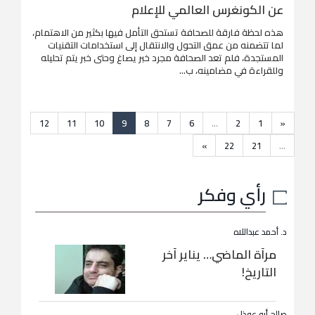
عن الكونغرس العالمي للإعلام
هذه لحظة فارقة للصحافة تستحق التأمل فيها بكثير من الاهتمام،
لما تتضمنه من عمق التحول والانتقال إلى استخدامات التقنيات
المستجدة، فلم تعد الصحافة مجرد خبر يصاغ وحتى خبر يتم تحليله
وللقراءة في مضامينه، ب...
12
11
10
9
8
7
6
...
2
1
«
»
22
21
...
رأي وفكر
د. أحمد عبداللاه
مرآة الماضي… يناير آخر
التاريخ!
صالح أبو عوذل