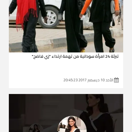
تبرئة 24 امرأة سودانية من تهمة ارتداء "زي فاضح"
الأحد 10 ديسمبر 2017 20:45:23