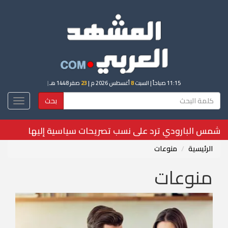
11:15 صباحاً
| السبت
8
أغسطس 2026 م |
23
صفر 1448 هـ
|
بحث
Toggle
igation
أداء متباين لـ"تسلا" في أوروبا بين قفزات بفرنسا وهبوط بالش
الرئيسية
منوعات
منوعات