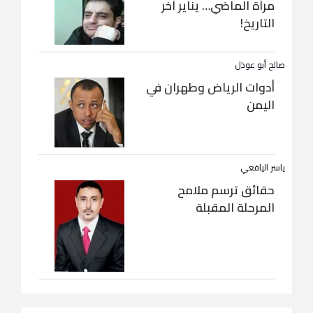
مرآة الماضي… يناير آخر
التاريخ!
صالح أبو عوذل
أدوات الرياض وطهران في
اليمن
ياسر اليافعي
حقائق ترسم ملامح
المرحلة المقبلة