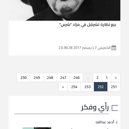
بيع نظارة تشرشل في مزاد "شرس"
الخميس 7 ديسمبر 2017 23:36:28
250
249
248
247
246
...
2
1
«
»
254
253
252
251
رأي وفكر
د. أحمد عبداللاه