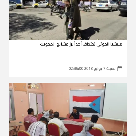
مليشيا الحوثي تختطف أحد أبرز مشايخ المحويت
السبت 7 يوليو 2018 02:36:00