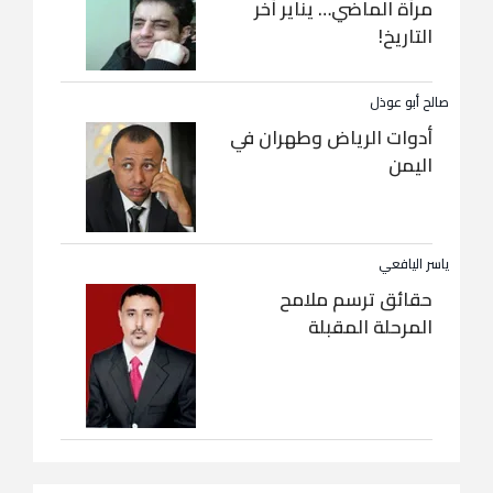
مرآة الماضي… يناير آخر
التاريخ!
صالح أبو عوذل
أدوات الرياض وطهران في
اليمن
ياسر اليافعي
حقائق ترسم ملامح
المرحلة المقبلة