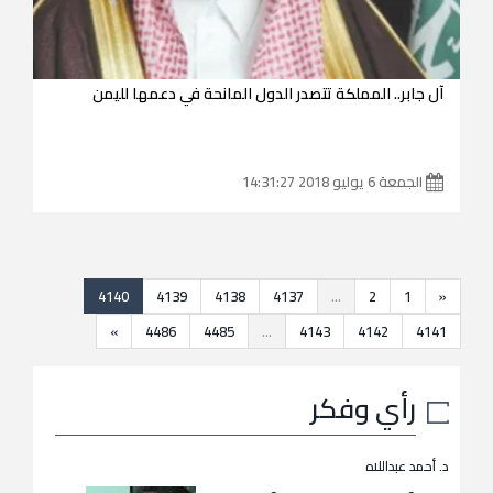
آل جابر.. المملكة تتصدر الدول المانحة في دعمها لليمن
الجمعة 6 يوليو 2018 14:31:27
4140
4139
4138
4137
...
2
1
«
»
4486
4485
...
4143
4142
4141
رأي وفكر
د. أحمد عبداللاه