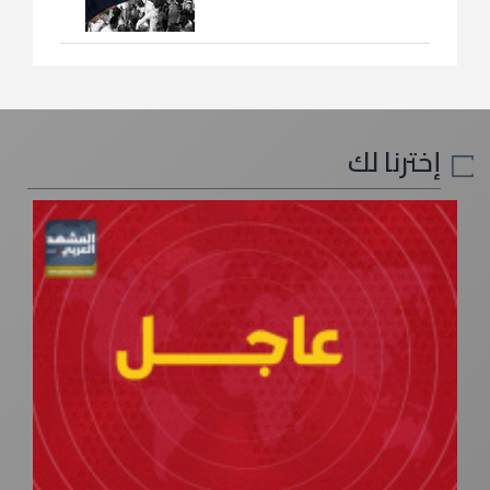
إخترنا لك