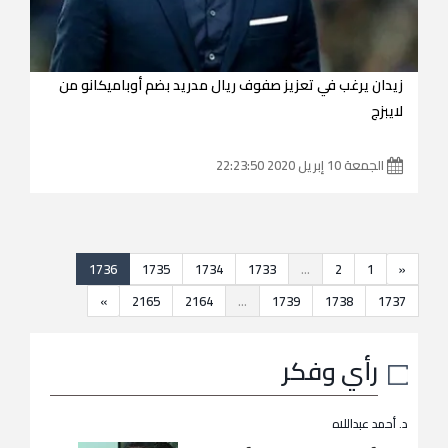
زيدان يرغب في تعزيز صفوف ريال مدريد بضم أوباميكانو من
لايبزج
الجمعة 10 إبريل 2020 22:23:50
1736
1735
1734
1733
...
2
1
«
»
2165
2164
...
1739
1738
1737
رأي وفكر
د. أحمد عبداللاه