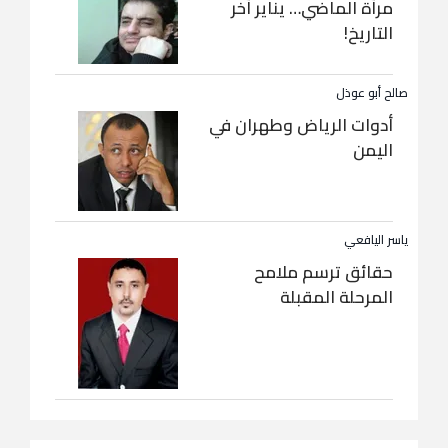
مرآة الماضي… يناير آخر
التاريخ!
صالح أبو عوذل
أدوات الرياض وطهران في
اليمن
ياسر اليافعي
حقائق ترسم ملامح
المرحلة المقبلة