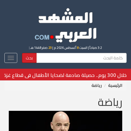
3:2 صباحاً
| السبت
8
أغسطس 2026 م |
23
صفر 1448 هـ
|
بحث
Toggle
igation
قتلى وجرحى في ضربات شمالي كييف
الرئيسية
رياضة
رياضة