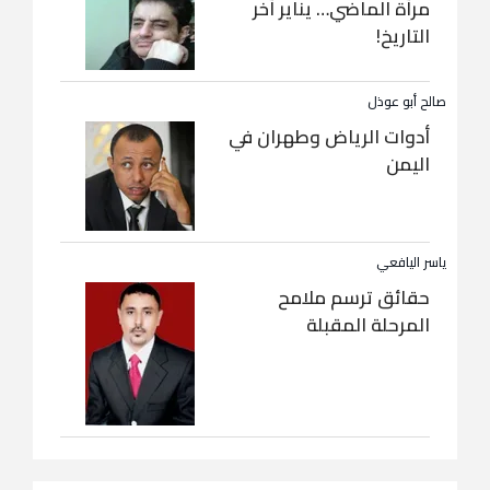
مرآة الماضي… يناير آخر
التاريخ!
صالح أبو عوذل
أدوات الرياض وطهران في
اليمن
ياسر اليافعي
حقائق ترسم ملامح
المرحلة المقبلة