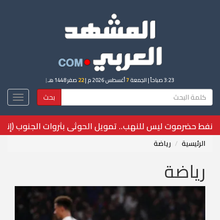
3:23 صباحاً
| الجمعة
7
أغسطس 2026 م |
22
صفر 1448 هـ
|
بحث
Toggle
igation
"انتقالي عدن" يدعو لعصيان مدني احتجاجاً على تدهور الخدما
الرئيسية
رياضة
رياضة