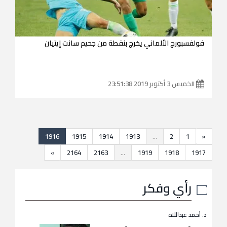
فولفسبورج الألماني يخرج بنقطة من جحيم سانت إيتيان
الخميس 3 أكتوبر 2019 23:51:38
1916
1915
1914
1913
...
2
1
«
»
2164
2163
...
1919
1918
1917
رأي وفكر
د. أحمد عبداللاه