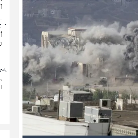
آ
صالح
أ
و
ياسر
ح
ا