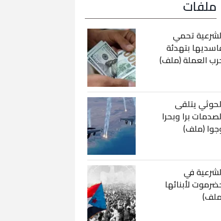
ملفات
لشرعية تحمي
اسديها بتهدئة
رب العملة (ملف)
لحوثي يتلقى
لصدمات برا وبحرا
جوا (ملف)
لشرعية في
ضرموت لأبنائها
ملف)