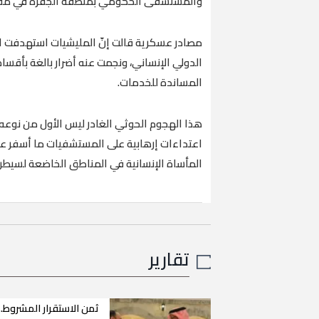
والمستشفى الحكومي بمنطقة الجفرة في مف
مصادر عسكرية قالت إنّ المليشيات استهدفت 
الدولي الإنساني، ونجمت عنه أضرار بالغة بأقس
المساندة للخدمات.
هذا الهجوم الحوثي الغادر ليس الأول من نوعه، 
اعتداءات إرهابية على المستشفيات ما أسفر ع
المأساة الإنسانية في المناطق الخاضعة لسيطرة
تقارير
ثمن الاستقرار المشروط..