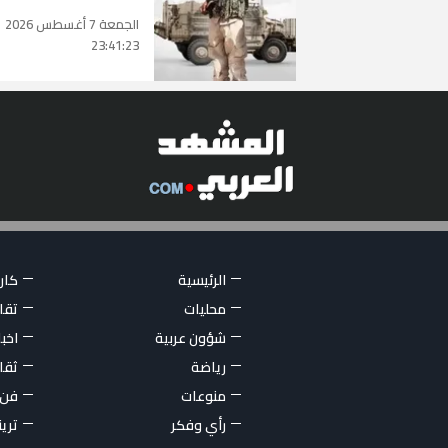
الجمعة 7 أغسطس 2026
23:41:23
الرئيسية
كاري
محليات
تقار
شؤون عربية
اخبا
رياضة
ثقا
منوعات
فن
رأي وفكر
تري