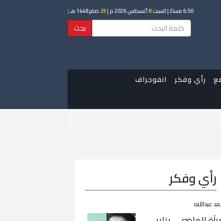
6:50 مساءً
| السبت
8
أغسطس 2026 م |
23
صفر 1448 هـ
|
بحث
ع
رأي وفكر
انفوجراف
رأي وفكر
مد عبداللاه
رآة الماضي… يناير