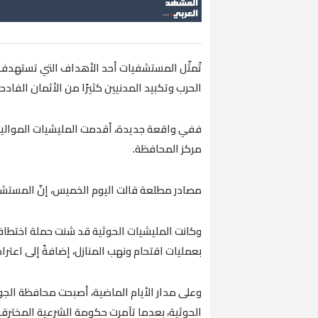
تُمثّل المستشفيات أحد الأهداف التي تستهدف 
الحرب وتكبيد المدنيين كثيرًا من الأثمان الفادحة
ففي واقعة جديدة، أقدمت المليشيات الموالية
مركز المحافظة.
مصادر مطلعة قالت اليوم الخميس، إنّ المستشفى يقدم خ
وكانت المليشيات الحوثية قد شنت حملة اختطافا
بعمليات اقتحام ونهب المنازل، إضافةً إلى اعتر
وعلى مدار الأيام الماضية، أصبحت محافظة الجوف
الحوثية، بعدما تآمرت حكومة الشرعية المخترقة إ