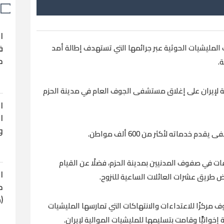
ا
المليشيات الحوثية عبر جرائمها التي تستهدف إطالة أمد
ف
ح
.
 لإيران على إغلاق مستشفى الجوف العام في مدينة الحزم
ا
ا
و
دماته لأكثر من 600 ألف مواطن.
ت في صفوف المدنيين بمدينة الحزم، فضلًا عن القيام
ا
اض طريق عشرات العائلات الساعية للنزوح.
ح
(
 مركزًا للاعتداءات والانتهاكات التي تمارسها المليشيات
خوانيًّا وقامت بتسليمها للمليشيات الموالية لإيران.