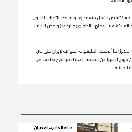
رق الجوف.
المستشفيين بشكل متعمد وهو ما يعد انتهاك للقانون
ام المستشفيين ومنها (الطوارئ والرقود) وبعض الآليات
فكثيرًا ما أقدمت المليشيات الموالية لإيران على شن
ن خروج أغلبها عن الخدمة، وهو الأمر الذي ضاعف من
 الحوثيين.
حراك الغضب.. العصيان