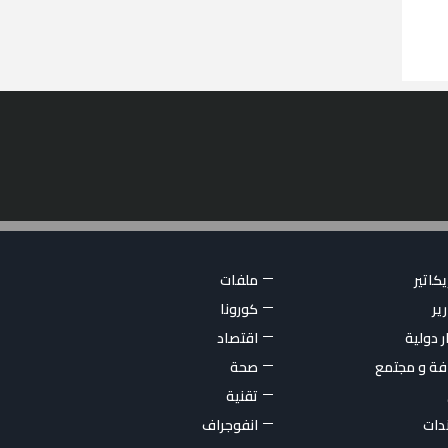
كاتير
ملفات
ير
كورونا
ر دولية
اقتصاد
فة و مجتمع
صحة
تقنية
ندات
انفوجراف