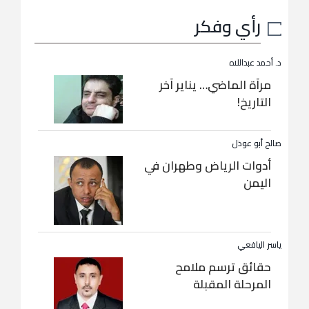
رأي وفكر
د. أحمد عبداللاه
مرآة الماضي… يناير آخر
التاريخ!
صالح أبو عوذل
أدوات الرياض وطهران في
اليمن
ياسر اليافعي
حقائق ترسم ملامح
المرحلة المقبلة