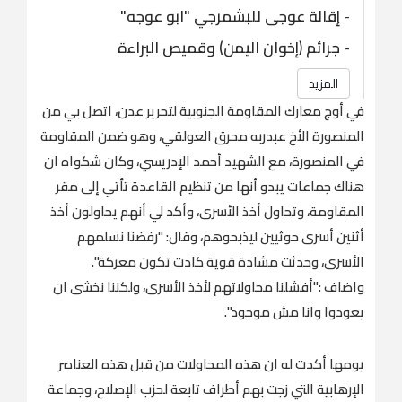
-
إقالة عوجى للبشمرجي "ابو عوجه"
-
جرائم (إخوان اليمن) وقميص البراءة
المزيد
في أوج معارك المقاومة الجنوبية لتحرير عدن، اتصل بي من
المنصورة الأخ عبدربه محرق العولقي، وهو ضمن المقاومة
في المنصورة، مع الشهيد أحمد الإدريسي، وكان شكواه ان
هناك جماعات يبدو أنها من تنظيم القاعدة تأتي إلى مقر
المقاومة، وتحاول أخذ الأسرى، وأكد لي أنهم يحاولون أخذ
أثنين أسرى حوثيين ليذبحوهم، وقال: "رفضنا نسلمهم
الأسرى، وحدثت مشادة قوية كادت تكون معركة".
واضاف :"أفشلنا محاولاتهم لأخذ الأسرى، ولكننا نخشى ان
يعودوا وانا مش موجود".
يومها أكدت له ان هذه المحاولات من قبل هذه العناصر
الإرهابية التي زجت بهم أطراف تابعة لحزب الإصلاح، وجماعة