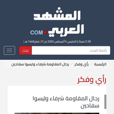
3:38 مساءً
| الخميس
6
أغسطس 2026 م |
21
صفر 1448 هـ
|
بحث
Toggle
igation
الرئيسية
رأي وفكر
رجال المقاومة شرفاء وليسوا سفاحين
رأي وفكر
رجال المقاومة شرفاء وليسوا
سفاحين