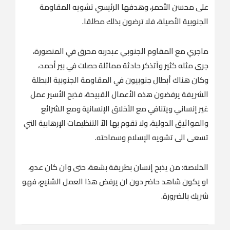
على محسن الأحمر، وهدفها الرئيسي تشويه المقاومة
الجنوبية الأصيلة، فلا ترضون بذلك مطلقا.
ماجري مع المقاوم الجنوبي عبدربه محرق في المنصورة،
جرى مثله كثير وآتذكر حادثة مماثلة حصلت في بير أحمد،
وكان هناك أبطال جنوبيون في المقاومة الجنوبية البطلة
الشريفة يرفضون هذه الأعمال القبيحة، فذبح الأسير عمل
غير إنساني ويتنافي مع الأخلاق الإنسانية ومع الشرائع
والمواثيق الدولية، ولا تقوم بها الاّ التنظيمات الإرهابية التي
تسعى الى تشويه الإسلام وسماحته.
الخلاصة: من يذبح إنسان بطريقة بشعة، حتى وان كان عدو،
او يكون شاهد حاضر دون ان يرفض هذا العمل الشنيع، فهو
شريك بالضرورة.