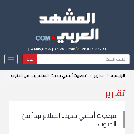
2:31 مساءً
| الجمعة
7
أغسطس 2026 م |
22
صفر 1448 هـ
|
بحث
Toggle
igation
الرئيسية
تقارير
"مبعوث أممي جديد".. السلام يبدأ من الجنوب
تقارير
مبعوث أممي جديد.. السلام يبدأ من
الجنوب