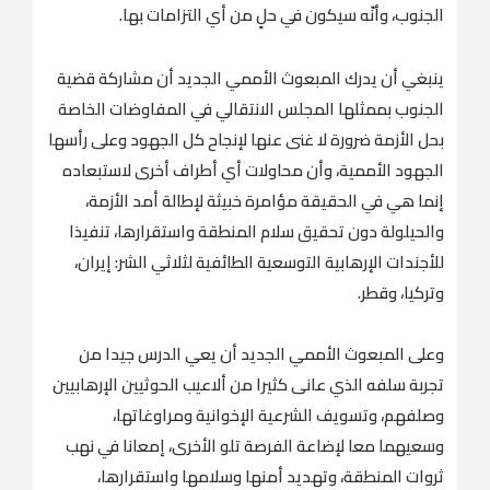
الجنوب، وأنّه سيكون في حلٍ من أي التزامات بها.
ينبغي أن يدرك المبعوث الأممي الجديد أن مشاركة قضية
الجنوب بممثلها المجلس الانتقالي في المفاوضات الخاصة
بحل الأزمة ضرورة لا غنى عنها لإنجاح كل الجهود وعلى رأسها
الجهود الأممية، وأن محاولات أي أطراف أخرى لاستبعاده
إنما هي في الحقيقة مؤامرة خبيثة لإطالة أمد الأزمة،
والحيلولة دون تحقيق سلام المنطقة واستقرارها، تنفيذا
للأجندات الإرهابية التوسعية الطائفية لثلاثي الشر: إيران،
وتركيا، وقطر.
وعلى المبعوث الأممي الجديد أن يعي الدرس جيدا من
تجربة سلفه الذي عانى كثيرا من ألاعيب الحوثيين الإرهابيين
وصلفهم، وتسويف الشرعية الإخوانية ومراوغاتها،
وسعيهما معا لإضاعة الفرصة تلو الأخرى، إمعانا في نهب
ثروات المنطقة، وتهديد أمنها وسلامها واستقرارها،