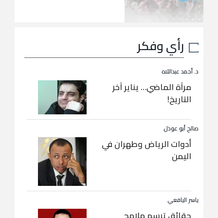
رأي وفكر
د. أحمد عبداللاه
مرآة الماضي… يناير آخر
التاريخ!
صالح أبو عوذل
أدوات الرياض وطهران في
اليمن
ياسر اليافعي
حقائق ترسم ملامح