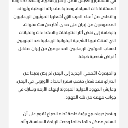
في الاستقرار والعيش الآمن، وتقرير مصيره، واستعادة دولته
المستقلة ذات السيادة، وحماية مقدراته الوطنية وثرواته،
والتخلص من أعباء الحرب التي أشعلها الحوثيون الإرهابيون
المدعومون من إيران على مدى أكثر من ست سنوات،
بالإضافة إلى نفض آثار الانتهاكات والاعتداءات والخيانات
التي تفننت فيها الشرعية الإخوانية الإرهابية ضد الجنوبيين
لحساب الحوثيين الإرهابيين المدعومين من إيران، مقابل
أغراض شخصية ضيقة.
والمبعوث الأممي الجديد إلى اليمن لم يكن بعيدا عن
الصراع، فقد شغل منصب سفير الاتحاد الأوروبي في اليمن،
وعايش الجهود الدولية المبذولة لإنهاء الأزمة وشارك في
جوانب مهمة من تلك الجهود.
ويتميز جروندبيرج برؤية خاصة تجاه الصراع تقوم على أن
السلام ممكن دائما طالما وجدت الإرادة السياسية، وأنه