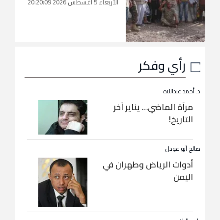
الأربعاء 5 أغسطس 2026 20:20:09
رأي وفكر
د. أحمد عبداللاه
مرآة الماضي… يناير آخر
التاريخ!
صالح أبو عوذل
أدوات الرياض وطهران في
اليمن