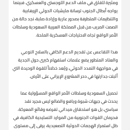
ومثيرة للقلق في ملف الدعم اللوجستي والعسكري. فبينما
يواجه أبطال الجنوب ترسانة مليشيات الحوثي الإرهابية
والتنظيمات المتطرفة بصدور عارية وإرادة صلبة، نجد حالة من
الصمت المريب من قبل المملكة العربية السعودية وسلطات
الأمر الواقع تجاه الاحتياجات العسكرية الملحة.
هذا التقاعس عن تقديم الدعم الكافي بالسلاح النوعي
والعتاد المتطور يضع علامات استفهام كبرى حول الجدية
في مواجهة التمدد الحوثي، ويُعد خذلاناً للقوة الوحيدة التي
أثبتت جدارتها في دحر المشروع الإيراني على الأرض.
تحميل السعودية وسلطات الأمر الواقع المسؤولية عما
يحدث في جبهات شبوة ويافع والضالع ليس مجرد نقد
سياسي، بل هو استحقاق ميداني تفرضه وقائع المعركة.
فحرمان القوات الجنوبية من الموارد التسليحية الكافية، في
ظل استمرار الهجمات الحوثية التصعيدية، يرقى إلى مستوى