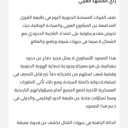
رأي المشهد العربي
تقف القوات المسلحة الجنوبية اليوم في طليعة القوى
المدافعة عن المشروع العربي والسيادة الوطنية، حيث
تخوض ملاحم بطولية على امتداد الشريط الحدودي مع
الشمال، لا سيما في جبهات شبوة، ويافع، والضالع.
هذا الصمود الأسطوري لا يمثل مجرد دفاع عن حدود
جغرافية، بل هو معركة وجودية لحماية الهوية الجنوبية
وقضية شعب استلهم من تضحياته حقاً غير قابل للتصرف في
استعادة دولته كاملة السيادة. ومع ذلك، تأتي التطورات
العسكرية الأخيرة لتضع الجميع أمام مسؤولياتهم التاريخية،
وسط تساؤلات ملحة عن طبيعة الدور الإقليمي والدولي في
دعم هذا الصمود.
الحالة الراهنة في جبهات القتال تكشف عن فجوة عميقة