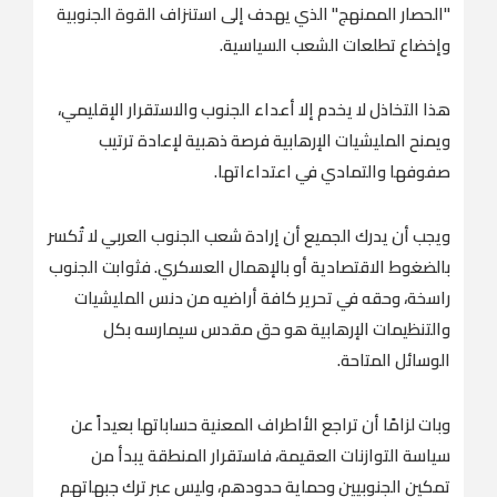
"الحصار الممنهج" الذي يهدف إلى استنزاف القوة الجنوبية
وإخضاع تطلعات الشعب السياسية.
هذا التخاذل لا يخدم إلا أعداء الجنوب والاستقرار الإقليمي،
ويمنح المليشيات الإرهابية فرصة ذهبية لإعادة ترتيب
صفوفها والتمادي في اعتداءاتها.
ويجب أن يدرك الجميع أن إرادة شعب الجنوب العربي لا تُكسر
بالضغوط الاقتصادية أو بالإهمال العسكري. فثوابت الجنوب
راسخة، وحقه في تحرير كافة أراضيه من دنس المليشيات
والتنظيمات الإرهابية هو حق مقدس سيمارسه بكل
الوسائل المتاحة.
وبات لزامًا أن تراجع الأاطراف المعنية حساباتها بعيداً عن
سياسة التوازنات العقيمة، فاستقرار المنطقة يبدأ من
تمكين الجنوبيين وحماية حدودهم، وليس عبر ترك جبهاتهم