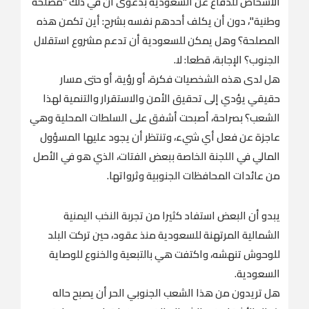
الأشخاص للدفاع عن السعودية بدعوى أن في ذلك "مصلحة
وطنية"، دون أن يكلف أحدهم نفسه بشرح: أين تكمن هذه
المصلحة؟ وهل يمكن للسعودية أن تدعم مشروع استقلال
الجنوب؟ الإجابة، قطعا: لا.
‏هل لدى هذه الشخصيات فكرة، أو رؤية، أو حتى مسار
حقيقي يؤدي إلى تحقيق الأمن والاستقرار والتنمية لهذا
الشعب؟ بصراحة، أصبحت أشفق على السلطات المحلية وهي
عاجزة عن فعل أي شيء، وتنتظر أن يجود عليها المسؤول
المالي في اللجنة الخاصة ببعض الفتات، الذي هو في الأصل
من عائدات المحافظات الجنوبية وثرواتها.
‏يبدو أن البعض استفاد كثيرا من تجربة النخب اليمنية
الشمالية المرتهنة للسعودية منذ عقود، حين تركت البلد
للوحوش تنهشه، واكتفت هي بالتبعية والخنوع للوصاية
السعودية.
‏هل تريدون من هذا الشعب الجنوبي الحر أن يصبح حاله