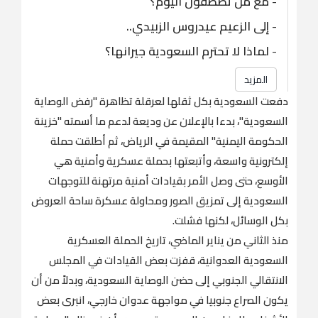
-
مع من تصطفون اليوم؟
-
إلى الزعيم عيدروس الزبيدي..
-
‏لماذا لا تحترم السعودية جيرانها؟
المزيد
دفعت السعودية بكل ثقلها لعرقلة تظاهرة "رفض الوصاية
السعودية"، بدءا بالإعلان عن وديعة لدعم ما أسمته "خزينة
الحكومة اليمنية" المقيمة في الرياض، ثم أطلقت حملة
إلكترونية واسعة، وأتبعتها بحملة عسكرية وأمنية هي
الأوسع، حتى وصل الأمر بقيادات أمنية مرتهنة للتوجهات
السعودية إلى تمزيق الصور ومحاولة عسكرة ساحة العروض
بكل الوسائل، لكنها فشلت.
‏منذ الثاني من يناير الماضي، تاريخ الحملة العسكرية
السعودية العدوانية، قفزت بعض القيادات في المجلس
الانتقالي الجنوبي إلى حضن الوصاية السعودية، وبدلاً من أن
يكون الصراع جنوبيا في مواجهة عدوان خارجي، انبرى بعض