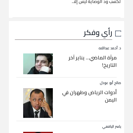
لكسب ود الوصاية ليس إلا..
رأي وفكر
د. أحمد عبداللاه
مرآة الماضي… يناير آخر
التاريخ!
صالح أبو عوذل
أدوات الرياض وطهران في
اليمن
ياسر اليافعي