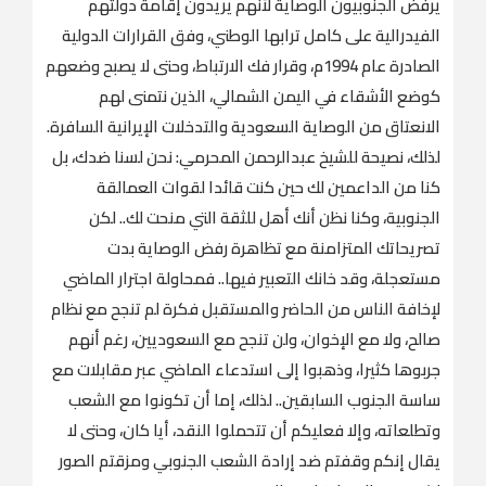
‏يرفض الجنوبيون الوصاية لأنهم يريدون إقامة دولتهم
الفيدرالية على كامل ترابها الوطني، وفق القرارات الدولية
الصادرة عام 1994م، وقرار فك الارتباط، وحتى لا يصبح وضعهم
كوضع الأشقاء في اليمن الشمالي، الذين نتمنى لهم
الانعتاق من الوصاية السعودية والتدخلات الإيرانية السافرة.
‏لذلك، نصيحة للشيخ عبدالرحمن المحرمي: نحن لسنا ضدك، بل
كنا من الداعمين لك حين كنت قائدا لقوات العمالقة
الجنوبية، وكنا نظن أنك أهل للثقة التي منحت لك.. لكن
تصريحاتك المتزامنة مع تظاهرة رفض الوصاية بدت
مستعجلة، وقد خانك التعبير فيها.. فمحاولة اجترار الماضي
لإخافة الناس من الحاضر والمستقبل فكرة لم تنجح مع نظام
صالح، ولا مع الإخوان، ولن تنجح مع السعوديين، رغم أنهم
جربوها كثيرا، وذهبوا إلى استدعاء الماضي عبر مقابلات مع
ساسة الجنوب السابقين.. لذلك، إما أن تكونوا مع الشعب
وتطلعاته، وإلا فعليكم أن تتحملوا النقد، أيا كان، وحتى لا
يقال إنكم وقفتم ضد إرادة الشعب الجنوبي ومزقتم الصور