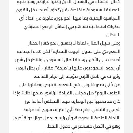
كحال الأشقاء في الشمال، الذين رهنوا قرارهم وسيادتهم
للوصاية السعودية منذ نصف قرن؟ حتى أصبحت كل القوى
السياسية اليمنية، بما فيها الحوثيون، عاجزة عن اتخاذ أي
خطوات اقتصادية تساهم في إنعاش الوضع المعيشي
للسكان.
‏وعلى سبيل المثال، لماذا لا يذهبون نحو كسر الحصار
السعودي على حقول الجوف النفطية؟ لكن هذه الجماعة
أصبحت هي الأخرى رهينة للمال السعودي، وتنتظر كل شهر
أن يجود السعوديون عليها بـ"منحة"، مقابل أن يظل اليمن
وثرواته في باطن الأرض مؤجلة إلى قيام الساعة.
‏من يأتي بمبرر قانوني يتيح للسعودية فرض وصايتها على
الجنوب اليوم؟ هل مجلس القيادة الرئاسي منحها ذلك؟ وإذا
كان قد منحها حق الوصاية، فهذا المجلس أساسا غير
شرعي وانقلابي، ولم يحظ بأي اعتراف سوى أنه مرتبط
باللجنة الخاصة السعودية، وأن رئيسه يحمل جوازا دولة أخرى،
وهو في الأصل مستثمر في حقول النفط.