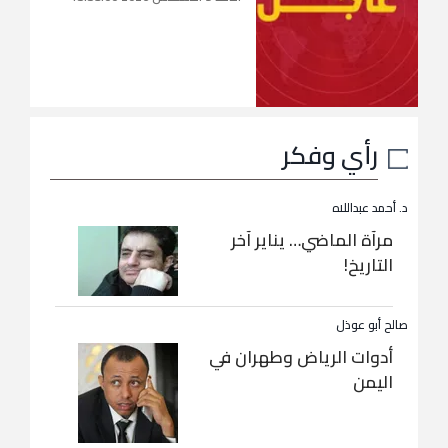
رأي وفكر
د. أحمد عبداللاه
مرآة الماضي… يناير آخر
التاريخ!
صالح أبو عوذل
أدوات الرياض وطهران في
اليمن