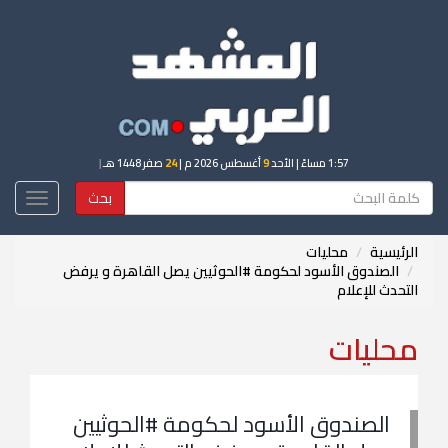
1:57 مساءً
| الأحد
9
أغسطس 2026 م |
24
صفر 1448 هـ
|
بحث
Toggle
igation
الرئيسية
محليات
الصندوق الأسود لحكومة #الحوثيين يصل القاهرة و يرفض
التحدث للإعلام
محليات
الصندوق الأسود لحكومة #الحوثيين