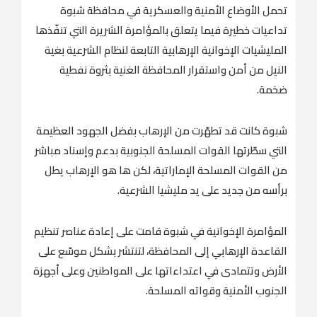
تحمل الأوضاع الأمنية والعسكرية في محافظة شبوة
تداعيات خطيرة فيما يتعلق بالمؤامرة الشريرة التي تنفّذها
المليشيات الإخوانية الإرهابية التابعة لنظام الشرعية بغية
النيل من أمن واستقرار المحافظة الغنية بثروة نفطية
ضخمة.
شبوة كانت قد تطهّرت من الإرهاب بفضل الجهود العظيمة
التي سطّرتها القوات المسلحة الجنوبية بدعم وإسناد مباشر
من القوات المسلحة الإماراتية، لكن ها هو الإرهاب يطل
برأسه من جديد على يد مليشيا الشرعية.
المؤامرة الإخوانية في شبوة قامت على إعادة عناصر تنظيم
القاعدة الإرهابي إلى المحافظة، لتنتشر بشكل موسّع على
الأرض وتتمادى في اعتداءاتها على المواطنين وعلى أجهزة
الجنوب الأمنية وقواته المسلحة.