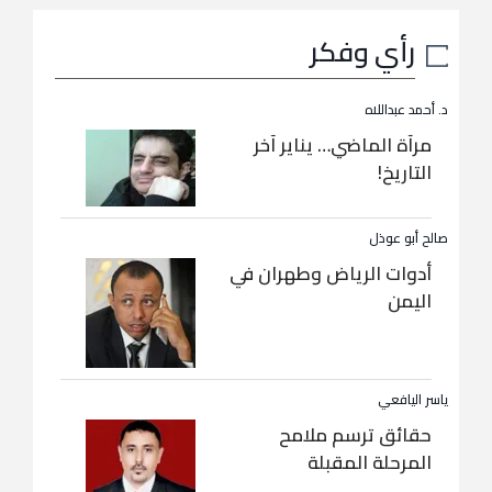
رأي وفكر
د. أحمد عبداللاه
مرآة الماضي… يناير آخر
التاريخ!
صالح أبو عوذل
أدوات الرياض وطهران في
اليمن
ياسر اليافعي
حقائق ترسم ملامح
المرحلة المقبلة