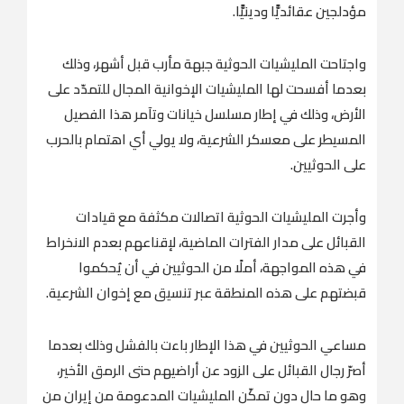
مؤدلجين عقائديًّا ودينيًّا.
واجتاحت المليشيات الحوثية جبهة مأرب قبل أشهر، وذلك
بعدما أفسحت لها المليشيات الإخوانية المجال للتمدّد على
الأرض، وذلك في إطار مسلسل خيانات وتآمر هذا الفصيل
المسيطر على معسكر الشرعية، ولا يولي أي اهتمام بالحرب
على الحوثيين.
وأجرت المليشيات الحوثية اتصالات مكثفة مع قيادات
القبائل على مدار الفترات الماضية، لإقناعهم بعدم الانخراط
في هذه المواجهة، أملًا من الحوثيين في أن يُحكموا
قبضتهم على هذه المنطقة عبر تنسيق مع إخوان الشرعية.
مساعي الحوثيين في هذا الإطار باءت بالفشل وذلك بعدما
أصرّ رجال القبائل على الزود عن أراضيهم حتى الرمق الأخير،
وهو ما حال دون تمكّن المليشيات المدعومة من إيران من