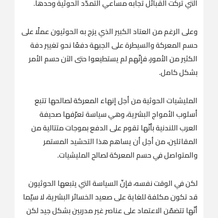
التي تركت القبائل تجابه مساعي التمدّد الحوثية وحدها.
وعلى الرغم من العتاد الكبير الذي يزج به الحوثيون عملًا على
حسم المعركة والسيطرة على الجبهة دفعًا نحو تغيير دفة
الكثير من الأمور، فإنّهم لم يستطيعوا حتى الآن حسم الأمر
بشكل كامل.
المليشيات الحوثية من أجل إنهاء المعركة لصالحها تتبع
أسلوب الأمواج البشرية، وهي سياسة تعرّفها صحيفة
العرب اللندنية بأنّها تقوم على الدفع بموجات متتالية من
المقاتلين، من أجل أن يساهم هذا التحشيد المستمر
والمتواصل في حسم المعركة لصالح المليشيات.
لكن في الوقت نفسه، فإنّ السياسة التي يتبعها الحوثيون
قد تكون مكلفة للغاية على صعيد الخسائر البشرية، لا سيّما
أنّها تتضمّن الاعتماد على عناصر غير مدربين بشكل جيد لكن