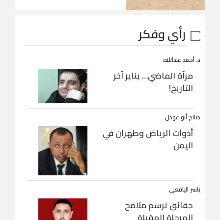
رأي وفكر
د. أحمد عبداللاه
مرآة الماضي… يناير آخر
التاريخ!
صالح أبو عوذل
أدوات الرياض وطهران في
اليمن
ياسر اليافعي
حقائق ترسم ملامح
المرحلة المقبلة