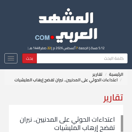
5:12 مساءً
| الجمعة
7
أغسطس 2026 م |
22
صفر 1448 هـ
|
بحث
Toggle
igation
الرئيسية
تقارير
اعتداءات الحوثي على المدنيين.. نيران تفضح إرهاب المليشيات
تقارير
اعتداءات الحوثي على المدنيين.. نيران
تفضح إرهاب المليشيات