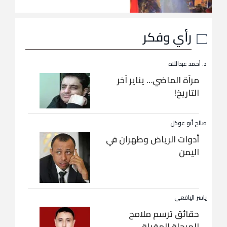
رأي وفكر
د. أحمد عبداللاه
مرآة الماضي… يناير آخر
التاريخ!
صالح أبو عوذل
أدوات الرياض وطهران في
اليمن
ياسر اليافعي
حقائق ترسم ملامح
المرحلة المقبلة