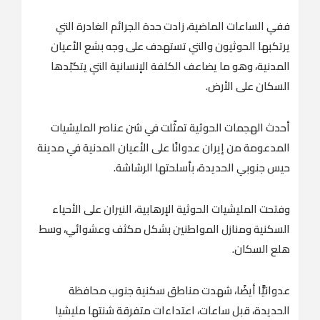
ففي الساعات الماضية، زادت حدة الجرائم الغادرة التي
يرتكبها الحوثيون والتي تستهدف على وجه بشع الأعيان
المدنية، وهو ما يضاعف الكلفة الإنسانية التي يتكبّدها
السكان على الأرض.
أحدث الهجمات الحوثية تمثّلت في شن عناصر المليشيات
المدعومة من إيران عدوانًا على الأعيان المدنية في مدينة
حيس جنوبي الحديدة، بأسلحتها الرشاشة.
وفتحت المليشيات الحوثية الإرهابية، النيران على الأحياء
السكنية ومنازل المواطنين بشكل مكثف وعشوائي، وسط
هلع السكان.
عدوانيًّا أيضًا، شهدت مناطق سكنية جنوب محافظة
الحديدة، قبل ساعات، اعتداءات متفرقة شنتها مليشيا