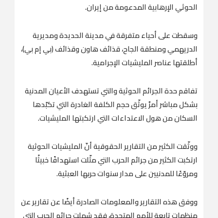
الحوثي الإرهابية المدعومة من إيران.
وسقطت على أحياء متفرقة في مدينة الحديدة ومديرية
الدريهمي ومنطقة الجاح، قذائف هاون وقذائف (بي إم بي)،
أطلقتها عناصر المليشيات الإجرامية.
تفاقم حدة الجرائم الحوثية والتي تستهدف الأعيان المدنية
بشكل مباشر أمرٌ يوثّق حجم الكلفة الغادرة التي تكبّدها
السكان من هول الاعتداءات التي ارتكبتها المليشيات.
ووثّقت الكثير من التقارير الحقوقية أنّ المليشيات الحوثية
ارتكبت الكثير من جرائم الحرب التي مثّلت استهدافًا خبيثًا
ومروّعًا للمدنيين على مدار سنوات حربها العبثية.
ووفق هذه التقارير والمعلومات الصادرة أيضًا عن تقارير عن
منظمات تابعة للأمم المتحدة، فقد شملت جرائم الحرب التي