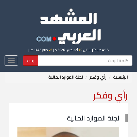
4:15 صباحاً
| الاثنين
10
أغسطس 2026 م |
25
صفر 1448 هـ
|
بحث
Toggle
igation
الرئيسية
رأي وفكر
لجنة الموارد المالية
رأي وفكر
لجنة الموارد المالية