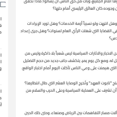
اً أمام الجميع، وبات من حق الناس أن يسألوا: ماذا تحقق
إن وجوده كان العائق الرئيسي أمام حلها؟
ا
 انتهت ولو نسبياً أزمة الخدمات؟ وهل تورد الإيرادات
ف
في القضايا التي شغلت الرأي العام لسنوات؟ وهل جرى إعداد
ح
قدس؟
اخبار والاثارات السياسية ليس شعباً بلا ذاكرة وليس من
ا
 قيل له. ومع كل يوم يمر، يتكشف جانب جديد من حجم التضليل
ا
و
التي هيمنت على وعي الناس تآكلت اليوم أمام اختبار الواقع.
فتح "تابوت العهد" وتُخرج الوصايا العشر التي طال انتظارها؟
أن تشرف على العملية السياسية وعلى الحرب والسلام من
ا
ح
(
مآلات مسار التفاهمات بين الرياض وصنعاء. وحتى ذلك الحين