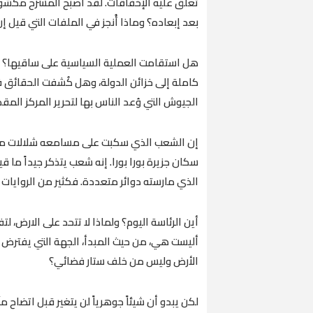
تُعلق عليه الإخفاقات. لقد أصبح المسرح مكشوف
بعد إبعاده؟ وماذا أُنجز في الملفات التي قيل 
هل استقامت العملية السياسية على ساقيها؟ وهل
كاملة إلى خزائن الدولة، وهل كُشفت الحقائق 
الجيوش التي وُعد الناس بها لتحرير المركز الم
إن الشعب الذي سكبت على مسامعه شلالات من ال
سكان جزيرة بورا بورا. إنه شعب يتذكر جيداً ما
الذي مارسته دوائر متعددة. فكثير من الروايات 
أين الرئاسة اليوم؟ ولماذا لا تتحد على الارض، لت
أليست هي، من حيث المبدأ، الجهة التي يفترض 
الأرض وليس من خلف ستار فضائي؟
لكن يبدو أن شيئاً جوهرياً لن يتغير قبل اتضاح 