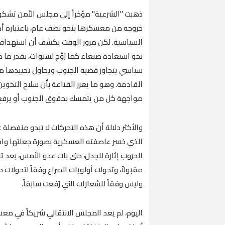
ذهبت "الشرعية" مؤخراً إلى مجلس الأمن تشكو 
خروجه من معسكرها بنحو نصف عام، باعتباره أح
السياسية. لكن مرور الوقت يكشف أن استهداف ا
نحو استعادة صنعاء كما رُوِّج لسنوات، بقدر ما ك
سياسي يتجاوز قضية الجنوب ويحاول تحييدها م
القادمة. وهو ما يعزز القناعة بأن سلاح التخوي
مواجهة كل من يتمسك بحقوق الجنوب أو يرفع 
والأكثر دلالة أن هذه التحركات لا تبدو منفصلة 
الذي خسر عاصفته العسكرية بصورة جعلتها واح
الحروب إثارة للجدل، حتى بات عدو الأمس، بعد ت
مقبولاً، وتحولت أولويات الصراع وفقاً لتحولات 
وليس وفقاً للشعارات التي رُفعت سابقاً.
اليوم، لم يعد المجلس الانتقالي شريكاً في مع