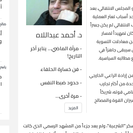
آ
المجلس الانتقالي، بعد
د أسباب تعثر العملية
لانتقالي لم يكن جسراً
صالح
د. أحمد عبداللاه
ان تمهيداً لمسار
أ
و
ن معادلات التسوية
-
مرآة الماضي… يناير آخر
ن سيبقى جاهزاً في
التاريخ!
مطالبه السياسية.
ياسر
-
فن خسارة الحلفاء
عن إرادة الراعي الخارجي
ح
-
حدود ضبط النفس
دة من أكثر تجارب
ا
نامي قوته، شريكاً
-
مرة أخرى…
ميزان القوة والمصالح
المزيد
سكر "الشرعية"، ولم يعد جزءاً من المشهد الرسمي الذي كانت