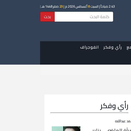
2:43 صباحاً
| السبت
8
أغسطس 2026 م |
23
صفر 1448 هـ
|
بحث
ع
رأي وفكر
انفوجراف
رأي وفكر
مد عبداللاه
رآة الماضي… يناير