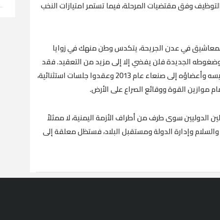
التوظيف وفق مقتضيات المرحلة، فيما تستمر امتيازات النخب
ة المعاشيق في عدن الجريحة، يتكدس وطن منهك في زوايا
 وضغوطه الجديدة فلن يفضي إلا إلى مزيد من التعقيد. فقد
أصدر المجلس قرارات عدة بشأن اليمن، وحضر رئيسه وأعضاؤه إلى صنعاء عام 2013 وعقدوا جلسات استثنائية،
مام موازين القوة ووقائع الصراع على الأرض.
ين الدوليين سوى طرف من أطراف الأزمة اليمنية، لا ممثلاً
ب والسلام وإدارة الدولة ومستقبل البلاد، فستظل معلقة إلى