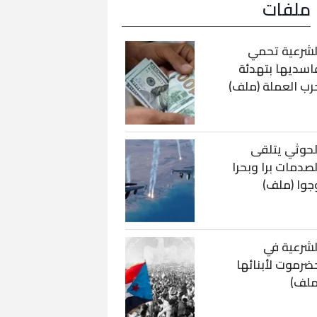
ملفات
لشرعية تحمي
اسديها بتهدئة
رب العملة (ملف)
لحوثي يتلقى
لصدمات برا وبحرا
جوا (ملف)
لشرعية في
ضرموت لأبنائها
ملف)