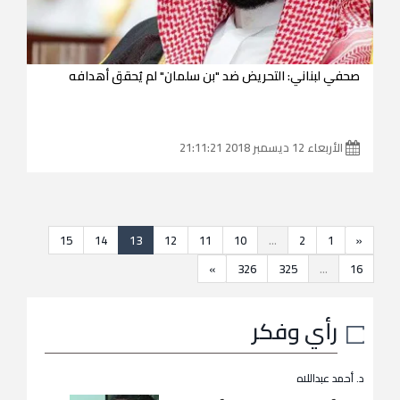
صحفي لبناني: التحريض ضد "بن سلمان" لم يُحقق أهدافه
الأربعاء 12 ديسمبر 2018 21:11:21
15
14
13
12
11
10
...
2
1
«
»
326
325
...
16
رأي وفكر
د. أحمد عبداللاه