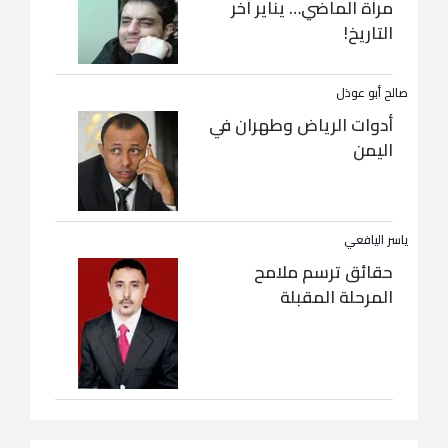
مرآة الماضي… يناير آخر
التاريخ!
صالح أبو عوذل
أدوات الرياض وطهران في
اليمن
ياسر اليافعي
حقائق ترسم ملامح
المرحلة المقبلة