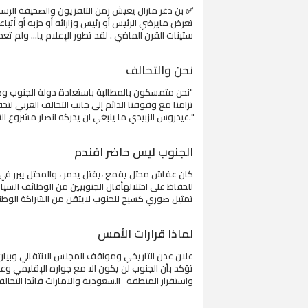
✅ بن دغر مازال يعيش زمن التلفزيون والصحيفة الرسم
تعرض مايرضي الرئيس أو رئيس وزارائه أو حزبه أو أتبا
ستينات القرن الماضي . لقد تطور الإعلام يا... ولم تعد 
نحن والتحالف
"نحن متمسكون بالمطالبة باستعادة دولة الجنوب وهذ
تزامنا مع وقوفنا الدائم إلى جانب التحالف العربي ل
".عيدروس الزبيدي ما ينبغي ان يدركه انصار مشروع التحر
الجنوب ليس حاضر افندم
كان عفاش محتل يقمع ،يقتل يدمر ، والمحتل يبرر في
للحفاظ على احتلالهأقال الجنوبيين من الوظائف السيا
تمثيل صوري كسيح للجنوب لايتقن من الشراكة الوطنية 
لماذا قرارات الأمس
علان عدن التاريخي ومواقف المجلس الانتقالي وبيا
تؤكد بأن الجنوب لن يكون الا مع جواره الإقليمي و
واستقرار المنطقة السعودية والامارات قائدا التحالف