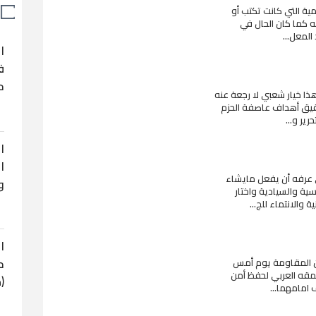
ية التي كانت تكتب أو
عه كما كان الحال في
المعل...
ا
ف
ح
ا خيار شعبي لا رجعة عنه
تحقيق أهداف عاصفة الحزم
ير و...
ا
ا
 عرفه أن يفعل مايشاء
و
سية والسيادية واختار
والانتماء للج...
ا
ح
ن المقاومة يوم أمس
عمقه العربي لحفظ أمن
(
 امامهما...