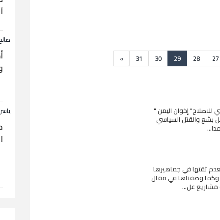
آ
صالح
أ
»
31
30
29
28
27
و
 للاصلاح" إخوان اليمن "
ياسر
عل بشع والقتل السياسي
ح
ا...
ا
عدم ثقتها في جماهيرها
. وكما وصفناها في مقال
 مشاريع عل...