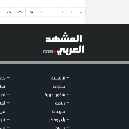
26
25
24
23
...
2
1
«
الرئيسية
كاري
محليات
تقار
شؤون عربية
اخبا
رياضة
ثقا
منوعات
فن
رأي وفكر
تري
نشرات
فيد