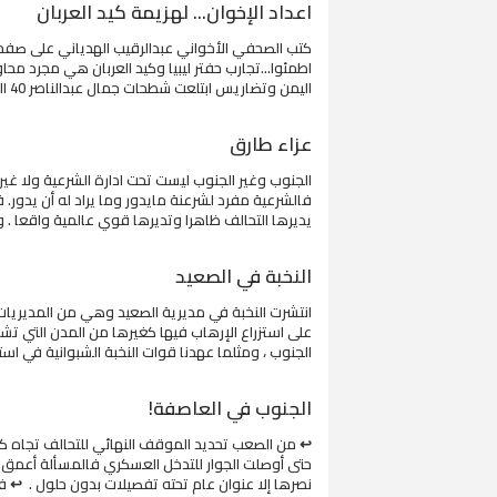
اعداد الإخوان... لهزيمة كيد العربان
كتب الصحفي الأخواني عبدالرقيب الهدياني على صفحت
اطمئوا...تجارب حفتر ليبيا وكيد العربان هي مجرد مح
اليمن وتضاريس ابتلعت شطحات جمال عبدالناصر 40 الف من جيشه قبل نصف...
عزاء طارق
الجنوب وغير الجنوب ليست تحت ادارة الشرعية ولا غي
فالشرعية مفرد لشرعنة مايدور وما يراد له أن يدور. فال
يديرها التحالف ظاهرا وتديرها قوي عالمية واقعا . و
النخبة في الصعيد
انتشرت النخبة في مديرية الصعيد وهي من المديري
على استزراع الإرهاب فيها كغيرها من المدن التي ت
الجنوب ، ومثلما عهدنا قوات النخبة الشبوانية في استب
الجنوب في العاصفة!
↩ من الصعب تحديد الموقف النهائي للتحالف تجاه كل
حتى أوصلت الجوار للتدخل العسكري فالمسألة أعمق 
نصرها إلا عنوان عام تحته تفصيلات بدون حلول . ↩ في