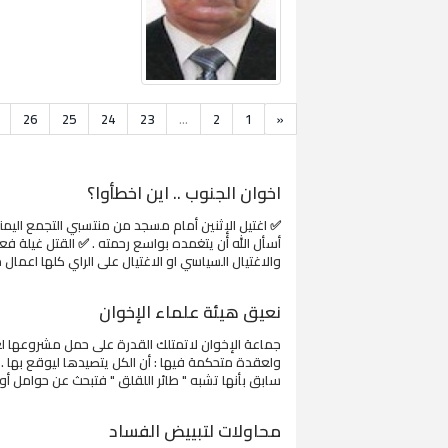
26
25
24
23
...
2
1
«
اخوان الجنوب .. اين اخطأوا؟
✅ اغتيل الإثنين أمام مسجد من منتسبي التجمع اليمني
أسأل الله أن يتغمده بواسع رحمته . ✅ القتل غيلة ف
والاغتيال السياسي او الاغتيال على الراي كلها اعمال مد
نعيق هيئة علماء الإخوان
جماعة الإخوان لاتمتلك القدرة على حمل مشروعها ل
ولعقدة متحكمة فيها : أن الكل يتصيدها ليوقع بها 
سابق بأنها تشبه " طائر اللقلق " فتبحث عن حوامل أو
محاولات لتبييض الفساد