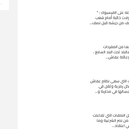
ه على الفيسبوك : "
اولات خائبة أمام شعب
رها من المفردات
بلد تحت البند السابع ،
عائلة عفاش...
ات التي سعى نظام عفاش
شكل رمزية وثقل في
سالها في محاربة و...
 الملفات التي تفاعلت
من نصر الشرعية وما
 اعتقاد...