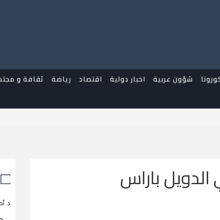
ورونا
شؤون عربية
اخبار دولية
اقتصاد
رياضة
ثقافة و مجتم
الدويل باراس
د. أح
م