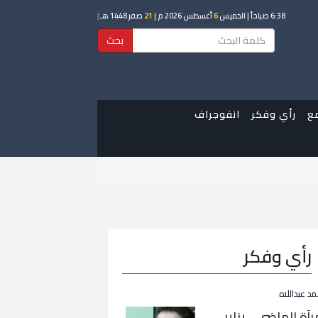
6:38 صباحاً
| الخميس
6
أغسطس 2026 م |
21
صفر 1448 هـ
|
بحث
ع
رأي وفكر
انفوجراف
رأي وفكر
مد عبداللاه
رآة الماضي… يناير