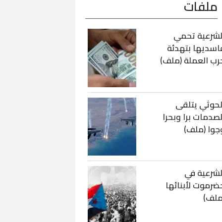
ملفات
لشرعية تحمي
اسديها بتهدئة
رب العملة (ملف)
لحوثي يتلقى
لصدمات برا وبحرا
جوا (ملف)
لشرعية في
ضرموت لأبنائها
ملف)