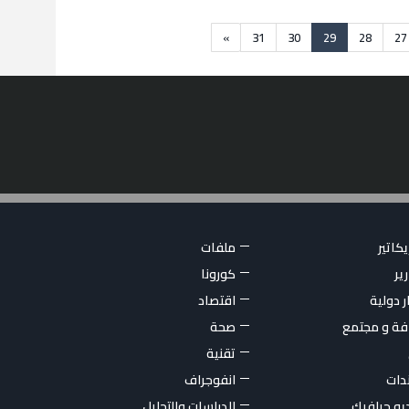
»
31
30
29
28
27
كاتير
ملفات
ير
كورونا
ر دولية
اقتصاد
فة و مجتمع
صحة
تقنية
ندات
انفوجراف
يو جرافيك
الدراسات والتحليل