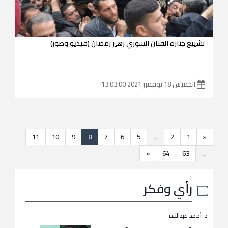
تشييع جنازة الفنان السوري زهير رمضان (فيديو وصور)
الخميس 18 نوفمبر 2021 13:03:00
11
10
9
8
7
6
5
...
2
1
«
»
64
63
...
رأي وفكر
د. أحمد عبداللاه