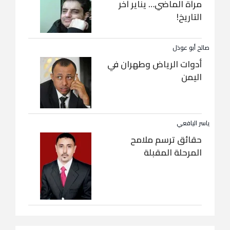
مرآة الماضي… يناير آخر
التاريخ!
صالح أبو عوذل
أدوات الرياض وطهران في
اليمن
ياسر اليافعي
حقائق ترسم ملامح
المرحلة المقبلة